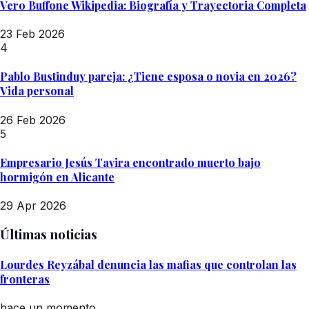
Vero Buffone Wikipedia: Biografía y Trayectoria Completa
23 Feb 2026
4
Pablo Bustinduy pareja: ¿Tiene esposa o novia en 2026?
Vida personal
26 Feb 2026
5
Empresario Jesús Tavira encontrado muerto bajo
hormigón en Alicante
29 Apr 2026
Últimas noticias
Lourdes Reyzábal denuncia las mafias que controlan las
fronteras
hace un momento