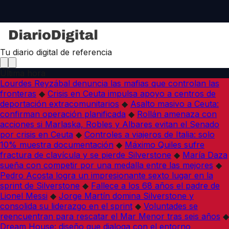
Tu diario digital de referencia
Última hora
Lourdes Reyzábal denuncia las mafias que controlan las
fronteras
◆
Crisis en Ceuta impulsa apoyo a centros de
deportación extracomunitarios
◆
Asalto masivo a Ceuta:
confirman operación planificada
◆
Rollán amenaza con
acciones si Marlaska, Robles y Albares evitan el Senado
por crisis en Ceuta
◆
Controles a viajeros de Italia: solo
10% muestra documentación
◆
Máximo Quiles sufre
fractura de clavícula y se pierde Silverstone
◆
María Daza
sueña con competir por una medalla entre las mejores
◆
Pedro Acosta logra un impresionante sexto lugar en la
sprint de Silverstone
◆
Fallece a los 68 años el padre de
Lionel Messi
◆
Jorge Martín domina Silverstone y
consolida su liderazgo en el sprint
◆
Voluntades se
reencuentran para rescatar el Mar Menor tras seis años
◆
Dream House: diseño que dialoga con el entorno