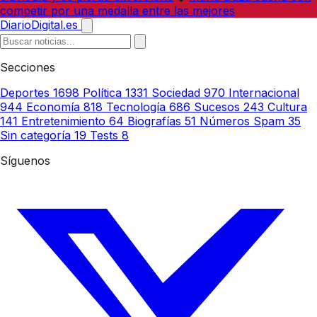
competir por una medalla entre las mejores
DiarioDigital.es
Secciones
Deportes
1698
Política
1331
Sociedad
970
Internacional
944
Economía
818
Tecnología
686
Sucesos
243
Cultura
141
Entretenimiento
64
Biografías
51
Números Spam
35
Sin categoría
19
Tests
8
Síguenos