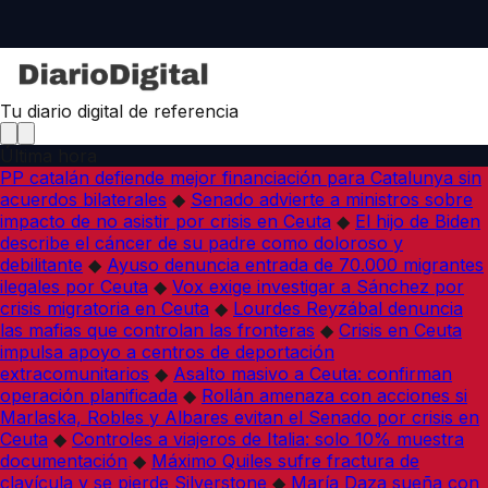
Tu diario digital de referencia
Última hora
PP catalán defiende mejor financiación para Catalunya sin
acuerdos bilaterales
◆
Senado advierte a ministros sobre
impacto de no asistir por crisis en Ceuta
◆
El hijo de Biden
describe el cáncer de su padre como doloroso y
debilitante
◆
Ayuso denuncia entrada de 70.000 migrantes
ilegales por Ceuta
◆
Vox exige investigar a Sánchez por
crisis migratoria en Ceuta
◆
Lourdes Reyzábal denuncia
las mafias que controlan las fronteras
◆
Crisis en Ceuta
impulsa apoyo a centros de deportación
extracomunitarios
◆
Asalto masivo a Ceuta: confirman
operación planificada
◆
Rollán amenaza con acciones si
Marlaska, Robles y Albares evitan el Senado por crisis en
Ceuta
◆
Controles a viajeros de Italia: solo 10% muestra
documentación
◆
Máximo Quiles sufre fractura de
clavícula y se pierde Silverstone
◆
María Daza sueña con