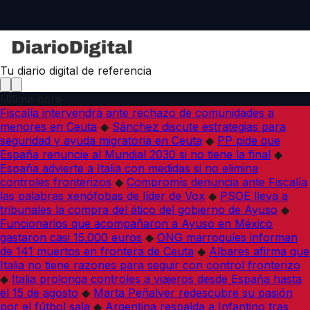
Tu diario digital de referencia
Última hora
Fiscalía intervendrá ante rechazo de comunidades a
menores en Ceuta
◆
Sánchez discute estrategias para
seguridad y ayuda migratoria en Ceuta
◆
PP pide que
España renuncie al Mundial 2030 si no tiene la final
◆
España advierte a Italia con medidas si no elimina
controles fronterizos
◆
Compromís denuncia ante Fiscalía
las palabras xenófobas de líder de Vox
◆
PSOE lleva a
tribunales la compra del ático del gobierno de Ayuso
◆
Funcionarios que acompañaron a Ayuso en México
gastaron casi 15.000 euros
◆
ONG marroquíes informan
de 141 muertos en frontera de Ceuta
◆
Albares afirma que
Italia no tiene razones para seguir con control fronterizo
◆
Italia prolonga controles a viajeros desde España hasta
el 15 de agosto
◆
Marta Peñalver redescubre su pasión
por el fútbol sala
◆
Argentina respalda a Infantino tras