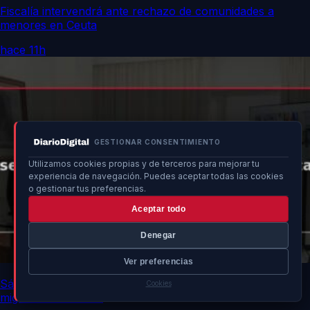
Fiscalía intervendrá ante rechazo de comunidades a
menores en Ceuta
hace 11h
GESTIONAR CONSENTIMIENTO
Utilizamos cookies propias y de terceros para mejorar tu
experiencia de navegación. Puedes aceptar todas las cookies
o gestionar tus preferencias.
Aceptar todo
Denegar
Ver preferencias
Sánchez discute estrategias para seguridad y ayuda
Cookies
migratoria en Ceuta