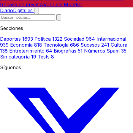
fracaso en privatización del Mundial
DiarioDigital.es
Secciones
Deportes
1693
Política
1322
Sociedad
964
Internacional
939
Economía
818
Tecnología
686
Sucesos
241
Cultura
138
Entretenimiento
64
Biografías
51
Números Spam
35
Sin categoría
19
Tests
8
Síguenos