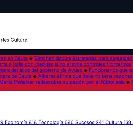
rtes
Cultura
res en Ceuta
◆
Sánchez discute estrategias para seguridad
rte a Italia con medidas si no elimina controles fronterizos
mpra del ático del gobierno de Ayuso
◆
Funcionarios que 
tera de Ceuta
◆
Albares afirma que Italia no tiene razones
Marta Peñalver redescubre su pasión por el fútbol sala
◆
39
Economía
818
Tecnología
686
Sucesos
241
Cultura
138