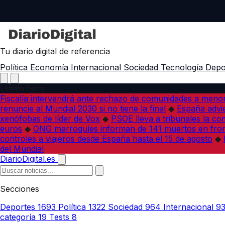
Tu diario digital de referencia
Política
Economía
Internacional
Sociedad
Tecnología
Depo
Última hora
Fiscalía intervendrá ante rechazo de comunidades a meno
renuncie al Mundial 2030 si no tiene la final
◆
España advie
xenófobas de líder de Vox
◆
PSOE lleva a tribunales la co
euros
◆
ONG marroquíes informan de 141 muertos en fron
controles a viajeros desde España hasta el 15 de agosto
◆
del Mundial
DiarioDigital.es
Secciones
Deportes
1693
Política
1322
Sociedad
964
Internacional
9
categoría
19
Tests
8