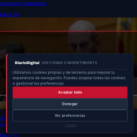
acuerdos bilaterales
hace 4h
GESTIONAR CONSENTIMIENTO
Utilizamos cookies propias y de terceros para mejorar tu
experiencia de navegación. Puedes aceptar todas las cookies
o gestionar tus preferencias.
Aceptar todo
Denegar
Ver preferencias
Senado advierte a ministros sobre impacto de no asistir
por crisis en Ceuta
Cookies
hace 4h