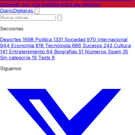
competir por una medalla entre las mejores
DiarioDigital.es
Secciones
Deportes
1698
Política
1331
Sociedad
970
Internacional
944
Economía
818
Tecnología
686
Sucesos
243
Cultura
141
Entretenimiento
64
Biografías
51
Números Spam
35
Sin categoría
19
Tests
8
Síguenos