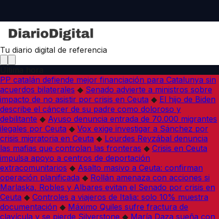
Tu diario digital de referencia
Última hora
PP catalán defiende mejor financiación para Catalunya sin
acuerdos bilaterales
◆
Senado advierte a ministros sobre
impacto de no asistir por crisis en Ceuta
◆
El hijo de Biden
describe el cáncer de su padre como doloroso y
debilitante
◆
Ayuso denuncia entrada de 70.000 migrantes
ilegales por Ceuta
◆
Vox exige investigar a Sánchez por
crisis migratoria en Ceuta
◆
Lourdes Reyzábal denuncia
las mafias que controlan las fronteras
◆
Crisis en Ceuta
impulsa apoyo a centros de deportación
extracomunitarios
◆
Asalto masivo a Ceuta: confirman
operación planificada
◆
Rollán amenaza con acciones si
Marlaska, Robles y Albares evitan el Senado por crisis en
Ceuta
◆
Controles a viajeros de Italia: solo 10% muestra
documentación
◆
Máximo Quiles sufre fractura de
clavícula y se pierde Silverstone
◆
María Daza sueña con