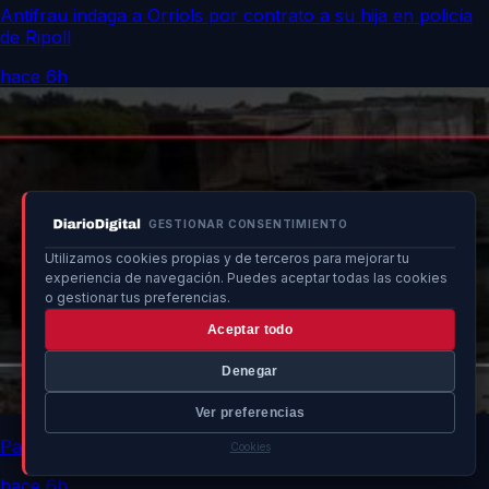
Antifrau indaga a Orriols por contrato a su hija en policía
de Ripoll
hace 6h
GESTIONAR CONSENTIMIENTO
Utilizamos cookies propias y de terceros para mejorar tu
experiencia de navegación. Puedes aceptar todas las cookies
o gestionar tus preferencias.
Aceptar todo
Denegar
Ver preferencias
Patera con 11 personas arriba a las costas de Ibiza
Cookies
hace 6h