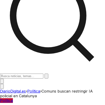
DiarioDigital.es
›
Política
›
Comuns buscan restringir IA
policial en Catalunya
Política