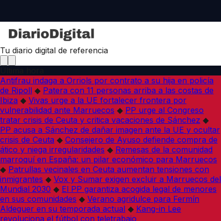
Tu diario digital de referencia
Última hora
Antifrau indaga a Orriols por contrato a su hija en policía
de Ripoll
◆
Patera con 11 personas arriba a las costas de
Ibiza
◆
Vivas urge a la UE fortalecer frontera por
vulnerabilidad ante Marruecos
◆
PP urge al Congreso
tratar crisis de Ceuta y critica vacaciones de Sánchez
◆
PP acusa a Sánchez de dañar imagen ante la UE y ocultar
crisis de Ceuta
◆
Consejero de Ayuso defiende compra de
ático y niega irregularidades
◆
Remesas de la comunidad
marroquí en España: un pilar económico para Marruecos
◆
Patrullas vecinales en Ceuta aumentan tensiones con
inmigrantes
◆
Vox y Sumar exigen excluir a Marruecos del
Mundial 2030
◆
El PP garantiza acogida legal de menores
en sus comunidades
◆
Verano agridulce para Fermín
Aldeguer en su temporada actual
◆
Kang-in Lee
revoluciona el fútbol con teletrabajo