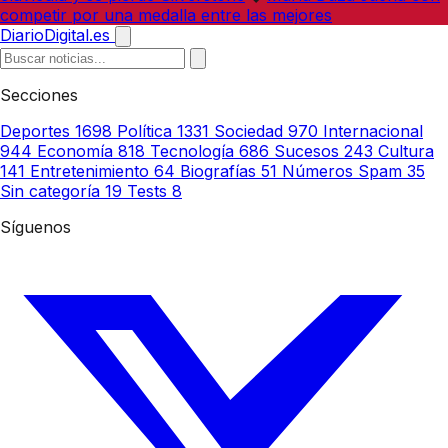
competir por una medalla entre las mejores
DiarioDigital.es
Secciones
Deportes
1698
Política
1331
Sociedad
970
Internacional
944
Economía
818
Tecnología
686
Sucesos
243
Cultura
141
Entretenimiento
64
Biografías
51
Números Spam
35
Sin categoría
19
Tests
8
Síguenos