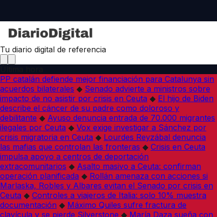
Tu diario digital de referencia
Última hora
PP catalán defiende mejor financiación para Catalunya sin
acuerdos bilaterales
◆
Senado advierte a ministros sobre
impacto de no asistir por crisis en Ceuta
◆
El hijo de Biden
describe el cáncer de su padre como doloroso y
debilitante
◆
Ayuso denuncia entrada de 70.000 migrantes
ilegales por Ceuta
◆
Vox exige investigar a Sánchez por
crisis migratoria en Ceuta
◆
Lourdes Reyzábal denuncia
las mafias que controlan las fronteras
◆
Crisis en Ceuta
impulsa apoyo a centros de deportación
extracomunitarios
◆
Asalto masivo a Ceuta: confirman
operación planificada
◆
Rollán amenaza con acciones si
Marlaska, Robles y Albares evitan el Senado por crisis en
Ceuta
◆
Controles a viajeros de Italia: solo 10% muestra
documentación
◆
Máximo Quiles sufre fractura de
clavícula y se pierde Silverstone
◆
María Daza sueña con