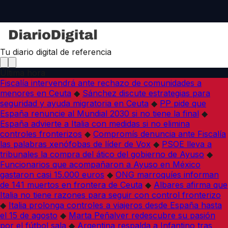
Tu diario digital de referencia
Última hora
Fiscalía intervendrá ante rechazo de comunidades a
menores en Ceuta
◆
Sánchez discute estrategias para
seguridad y ayuda migratoria en Ceuta
◆
PP pide que
España renuncie al Mundial 2030 si no tiene la final
◆
España advierte a Italia con medidas si no elimina
controles fronterizos
◆
Compromís denuncia ante Fiscalía
las palabras xenófobas de líder de Vox
◆
PSOE lleva a
tribunales la compra del ático del gobierno de Ayuso
◆
Funcionarios que acompañaron a Ayuso en México
gastaron casi 15.000 euros
◆
ONG marroquíes informan
de 141 muertos en frontera de Ceuta
◆
Albares afirma que
Italia no tiene razones para seguir con control fronterizo
◆
Italia prolonga controles a viajeros desde España hasta
el 15 de agosto
◆
Marta Peñalver redescubre su pasión
por el fútbol sala
◆
Argentina respalda a Infantino tras