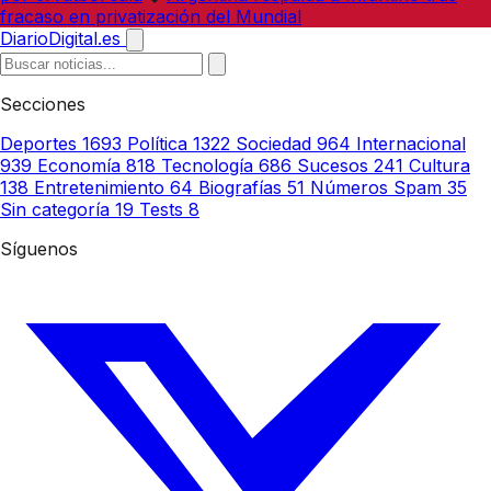
fracaso en privatización del Mundial
DiarioDigital.es
Secciones
Deportes
1693
Política
1322
Sociedad
964
Internacional
939
Economía
818
Tecnología
686
Sucesos
241
Cultura
138
Entretenimiento
64
Biografías
51
Números Spam
35
Sin categoría
19
Tests
8
Síguenos