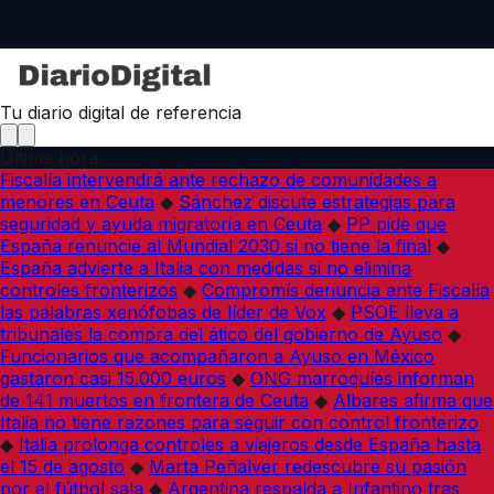
Tu diario digital de referencia
Última hora
Fiscalía intervendrá ante rechazo de comunidades a
menores en Ceuta
◆
Sánchez discute estrategias para
seguridad y ayuda migratoria en Ceuta
◆
PP pide que
España renuncie al Mundial 2030 si no tiene la final
◆
España advierte a Italia con medidas si no elimina
controles fronterizos
◆
Compromís denuncia ante Fiscalía
las palabras xenófobas de líder de Vox
◆
PSOE lleva a
tribunales la compra del ático del gobierno de Ayuso
◆
Funcionarios que acompañaron a Ayuso en México
gastaron casi 15.000 euros
◆
ONG marroquíes informan
de 141 muertos en frontera de Ceuta
◆
Albares afirma que
Italia no tiene razones para seguir con control fronterizo
◆
Italia prolonga controles a viajeros desde España hasta
el 15 de agosto
◆
Marta Peñalver redescubre su pasión
por el fútbol sala
◆
Argentina respalda a Infantino tras