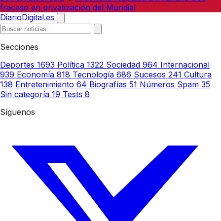
fracaso en privatización del Mundial
DiarioDigital.es
Secciones
Deportes
1693
Política
1322
Sociedad
964
Internacional
939
Economía
818
Tecnología
686
Sucesos
241
Cultura
138
Entretenimiento
64
Biografías
51
Números Spam
35
Sin categoría
19
Tests
8
Síguenos