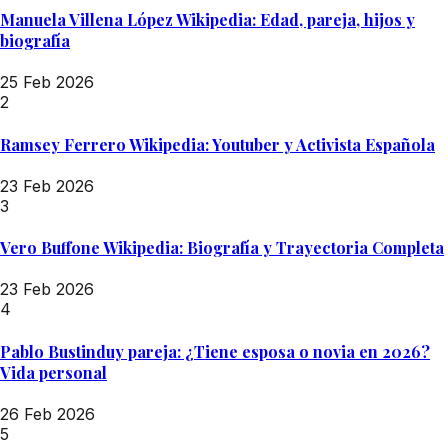
Manuela Villena López Wikipedia: Edad, pareja, hijos y
biografía
25 Feb 2026
2
Ramsey Ferrero Wikipedia: Youtuber y Activista Española
23 Feb 2026
3
Vero Buffone Wikipedia: Biografía y Trayectoria Completa
23 Feb 2026
4
Pablo Bustinduy pareja: ¿Tiene esposa o novia en 2026?
Vida personal
26 Feb 2026
5