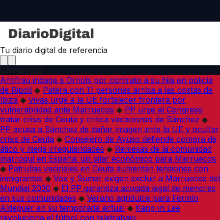
Tu diario digital de referencia
Última hora
Antifrau indaga a Orriols por contrato a su hija en policía
de Ripoll
◆
Patera con 11 personas arriba a las costas de
Ibiza
◆
Vivas urge a la UE fortalecer frontera por
vulnerabilidad ante Marruecos
◆
PP urge al Congreso
tratar crisis de Ceuta y critica vacaciones de Sánchez
◆
PP acusa a Sánchez de dañar imagen ante la UE y ocultar
crisis de Ceuta
◆
Consejero de Ayuso defiende compra de
ático y niega irregularidades
◆
Remesas de la comunidad
marroquí en España: un pilar económico para Marruecos
◆
Patrullas vecinales en Ceuta aumentan tensiones con
inmigrantes
◆
Vox y Sumar exigen excluir a Marruecos del
Mundial 2030
◆
El PP garantiza acogida legal de menores
en sus comunidades
◆
Verano agridulce para Fermín
Aldeguer en su temporada actual
◆
Kang-in Lee
revoluciona el fútbol con teletrabajo