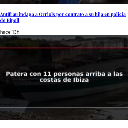
Antifrau indaga a Orriols por contrato a su hija en policía
de Ripoll
hace 13h