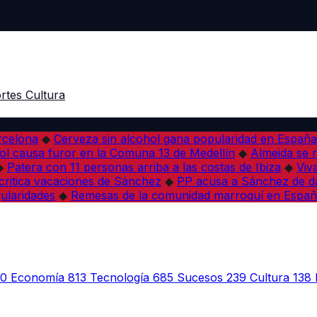
rtes
Cultura
arcelona
◆
Cerveza sin alcohol gana popularidad en España 
l causa furor en la Comuna 13 de Medellín
◆
Almeida se r
◆
Patera con 11 personas arriba a las costas de Ibiza
◆
Viv
 critica vacaciones de Sánchez
◆
PP acusa a Sánchez de dañ
ularidades
◆
Remesas de la comunidad marroquí en Españ
30
Economía
813
Tecnología
685
Sucesos
239
Cultura
138