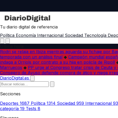
Tu diario digital de referencia
Política
Economía
Internacional
Sociedad
Tecnología
Depo
Última hora
Rodri se relaja en Ibiza mientras aguarda su fichaje por B
temporada con un análisis final
◆
Campeón mundial españo
indaga a Orriols por contrato a su hija en policía de Ripoll
Marruecos
◆
PP urge al Congreso tratar crisis de Ceuta y
Consejero de Ayuso defiende compra de ático y niega irreg
DiarioDigital.es
Secciones
Deportes
1687
Política
1314
Sociedad
959
Internacional
9
categoría
19
Tests
8