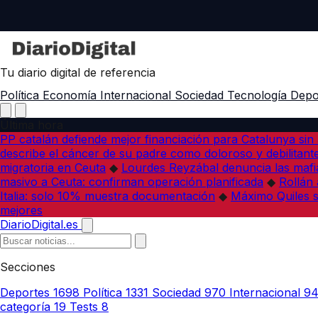
Tu diario digital de referencia
Política
Economía
Internacional
Sociedad
Tecnología
Depo
Última hora
PP catalán defiende mejor financiación para Catalunya sin 
describe el cáncer de su padre como doloroso y debilitant
migratoria en Ceuta
◆
Lourdes Reyzábal denuncia las mafia
masivo a Ceuta: confirman operación planificada
◆
Rollán 
Italia: solo 10% muestra documentación
◆
Máximo Quiles su
mejores
DiarioDigital.es
Secciones
Deportes
1698
Política
1331
Sociedad
970
Internacional
9
categoría
19
Tests
8