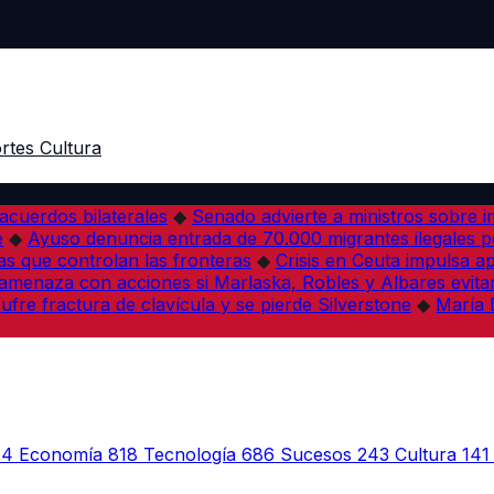
rtes
Cultura
acuerdos bilaterales
◆
Senado advierte a ministros sobre im
e
◆
Ayuso denuncia entrada de 70.000 migrantes ilegales 
s que controlan las fronteras
◆
Crisis en Ceuta impulsa a
amenaza con acciones si Marlaska, Robles y Albares evitan
fre fractura de clavícula y se pierde Silverstone
◆
María 
44
Economía
818
Tecnología
686
Sucesos
243
Cultura
141