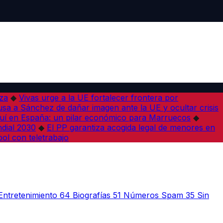
iza
◆
Vivas urge a la UE fortalecer frontera por
sa a Sánchez de dañar imagen ante la UE y ocultar crisis
í en España: un pilar económico para Marruecos
◆
dial 2030
◆
El PP garantiza acogida legal de menores en
bol con teletrabajo
Entretenimiento
64
Biografías
51
Números Spam
35
Sin