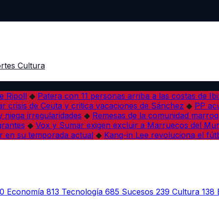
rtes
Cultura
e Ripoll
◆
Patera con 11 personas arriba a las costas de Ib
r crisis de Ceuta y critica vacaciones de Sánchez
◆
PP acu
 niega irregularidades
◆
Remesas de la comunidad marroqu
grantes
◆
Vox y Sumar exigen excluir a Marruecos del Mun
r en su temporada actual
◆
Kang-in Lee revoluciona el fút
0
Economía
813
Tecnología
685
Sucesos
239
Cultura
138