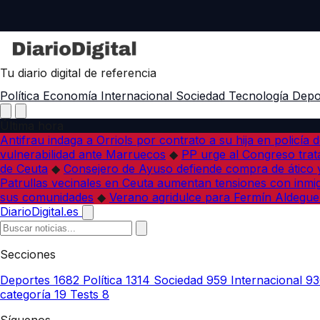
Tu diario digital de referencia
Política
Economía
Internacional
Sociedad
Tecnología
Depo
Última hora
Antifrau indaga a Orriols por contrato a su hija en policía d
vulnerabilidad ante Marruecos
◆
PP urge al Congreso trata
de Ceuta
◆
Consejero de Ayuso defiende compra de ático y
Patrullas vecinales en Ceuta aumentan tensiones con inmi
sus comunidades
◆
Verano agridulce para Fermín Aldegue
DiarioDigital.es
Secciones
Deportes
1682
Política
1314
Sociedad
959
Internacional
93
categoría
19
Tests
8