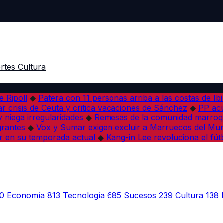
rtes
Cultura
e Ripoll
◆
Patera con 11 personas arriba a las costas de Ib
r crisis de Ceuta y critica vacaciones de Sánchez
◆
PP acu
 niega irregularidades
◆
Remesas de la comunidad marroqu
grantes
◆
Vox y Sumar exigen excluir a Marruecos del Mun
r en su temporada actual
◆
Kang-in Lee revoluciona el fút
0
Economía
813
Tecnología
685
Sucesos
239
Cultura
138