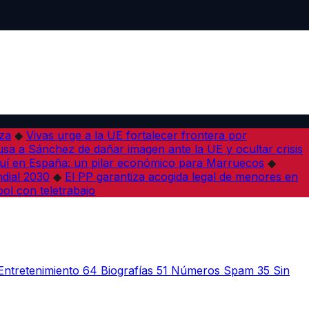
iza
◆
Vivas urge a la UE fortalecer frontera por
sa a Sánchez de dañar imagen ante la UE y ocultar crisis
í en España: un pilar económico para Marruecos
◆
dial 2030
◆
El PP garantiza acogida legal de menores en
bol con teletrabajo
Entretenimiento
64
Biografías
51
Números Spam
35
Sin