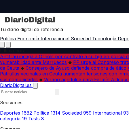
Tu diario digital de referencia
Política
Economía
Internacional
Sociedad
Tecnología
Depo
Última hora
Antifrau indaga a Orriols por contrato a su hija en policía d
vulnerabilidad ante Marruecos
◆
PP urge al Congreso trata
de Ceuta
◆
Consejero de Ayuso defiende compra de ático y
Patrullas vecinales en Ceuta aumentan tensiones con inmi
sus comunidades
◆
Verano agridulce para Fermín Aldegue
DiarioDigital.es
Secciones
Deportes
1682
Política
1314
Sociedad
959
Internacional
93
categoría
19
Tests
8