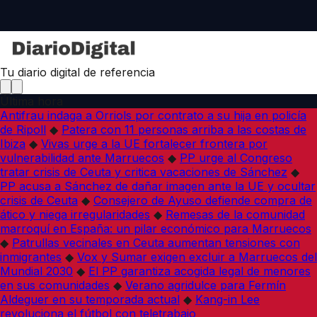
Tu diario digital de referencia
Última hora
Antifrau indaga a Orriols por contrato a su hija en policía
de Ripoll
◆
Patera con 11 personas arriba a las costas de
Ibiza
◆
Vivas urge a la UE fortalecer frontera por
vulnerabilidad ante Marruecos
◆
PP urge al Congreso
tratar crisis de Ceuta y critica vacaciones de Sánchez
◆
PP acusa a Sánchez de dañar imagen ante la UE y ocultar
crisis de Ceuta
◆
Consejero de Ayuso defiende compra de
ático y niega irregularidades
◆
Remesas de la comunidad
marroquí en España: un pilar económico para Marruecos
◆
Patrullas vecinales en Ceuta aumentan tensiones con
inmigrantes
◆
Vox y Sumar exigen excluir a Marruecos del
Mundial 2030
◆
El PP garantiza acogida legal de menores
en sus comunidades
◆
Verano agridulce para Fermín
Aldeguer en su temporada actual
◆
Kang-in Lee
revoluciona el fútbol con teletrabajo