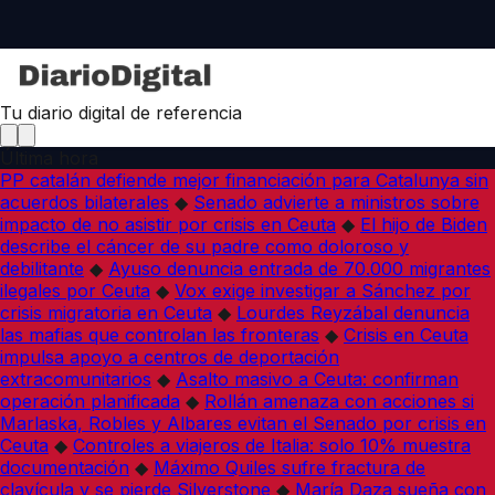
Tu diario digital de referencia
Última hora
PP catalán defiende mejor financiación para Catalunya sin
acuerdos bilaterales
◆
Senado advierte a ministros sobre
impacto de no asistir por crisis en Ceuta
◆
El hijo de Biden
describe el cáncer de su padre como doloroso y
debilitante
◆
Ayuso denuncia entrada de 70.000 migrantes
ilegales por Ceuta
◆
Vox exige investigar a Sánchez por
crisis migratoria en Ceuta
◆
Lourdes Reyzábal denuncia
las mafias que controlan las fronteras
◆
Crisis en Ceuta
impulsa apoyo a centros de deportación
extracomunitarios
◆
Asalto masivo a Ceuta: confirman
operación planificada
◆
Rollán amenaza con acciones si
Marlaska, Robles y Albares evitan el Senado por crisis en
Ceuta
◆
Controles a viajeros de Italia: solo 10% muestra
documentación
◆
Máximo Quiles sufre fractura de
clavícula y se pierde Silverstone
◆
María Daza sueña con