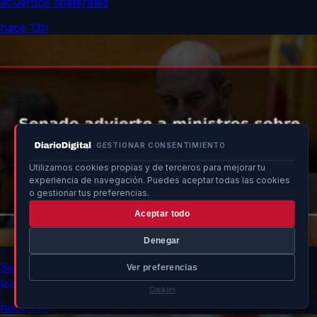
acuerdos bilaterales
hace 13h
GESTIONAR CONSENTIMIENTO
Utilizamos cookies propias y de terceros para mejorar tu
experiencia de navegación. Puedes aceptar todas las cookies
o gestionar tus preferencias.
Aceptar todo
Denegar
Senado advierte a ministros sobre impacto de no asistir
Ver preferencias
por crisis en Ceuta
Cookies
hace 13h