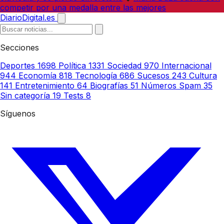
competir por una medalla entre las mejores
DiarioDigital.es
Secciones
Deportes
1698
Política
1331
Sociedad
970
Internacional
944
Economía
818
Tecnología
686
Sucesos
243
Cultura
141
Entretenimiento
64
Biografías
51
Números Spam
35
Sin categoría
19
Tests
8
Síguenos