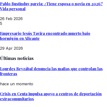
Pablo Bustinduy pareja: ¿Tiene esposa o novia en 2026?
Vida personal
26 Feb 2026
5
Empresario Jesús Tavira encontrado muerto bajo
hormigón en Alicante
29 Apr 2026
Últimas noticias
Lourdes Reyzábal denuncia las mafias que controlan las
fronteras
hace un momento
Crisis en Ceuta impulsa apoyo a centros de deportación
extracomunitarios