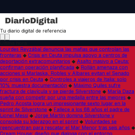
Tu diario digital de referencia
Última hora
Lourdes Reyzábal denuncia las mafias que controlan las
fronteras
◆
Crisis en Ceuta impulsa apoyo a centros de
deportación extracomunitarios
◆
Asalto masivo a Ceuta:
confirman operación planificada
◆
Rollán amenaza con
acciones si Marlaska, Robles y Albares evitan el Senado
por crisis en Ceuta
◆
Controles a viajeros de Italia: solo
10% muestra documentación
◆
Máximo Quiles sufre
fractura de clavícula y se pierde Silverstone
◆
María Daza
sueña con competir por una medalla entre las mejores
◆
Pedro Acosta logra un impresionante sexto lugar en la
sprint de Silverstone
◆
Fallece a los 68 años el padre de
Lionel Messi
◆
Jorge Martín domina Silverstone y
consolida su liderazgo en el sprint
◆
Voluntades se
reencuentran para rescatar el Mar Menor tras seis años
◆
Dream House: diseño que dialoga con el entorno