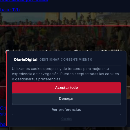
hace 12h
GESTIONAR CONSENTIMIENTO
Utilizamos cookies propias y de terceros para mejorar tu
experiencia de navegación. Puedes aceptar todas las cookies
o gestionar tus preferencias.
Aceptar todo
Denegar
Crisis migratoria en Ceuta y Melilla: desaparecidos y
Ver preferencias
situación política
Cookies
hace 12h