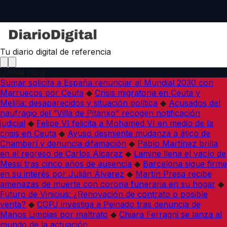
Tu diario digital de referencia
Última hora
Sumar solicita a España renunciar al Mundial 2030 con
Marruecos por Ceuta
◆
Crisis migratoria en Ceuta y
Melilla: desaparecidos y situación política
◆
Acusados del
naufragio del “Villa de Pitanxo” recogen notificación
judicial
◆
Felipe VI felicita a Mohamed VI en medio de la
crisis en Ceuta
◆
Ayuso desmiente mudanza a ático de
Chamberí y denuncia difamación
◆
Pablo Martínez brilla
en el regreso de Carlos Alcaraz
◆
Lamine llena el vacío de
Messi tras cinco años de ausencia
◆
Barcelona sigue firme
en su interés por Julián Álvarez
◆
Martín Presa recibe
amenazas de muerte con corona funeraria en su hogar
◆
Futuro de Vinicius: ¿Renovación de contrato o posible
venta?
◆
CGPJ investiga a Peinado tras denuncia de
Manos Limpias por maltrato
◆
Chiara Ferragni se lanza al
mundo de la actuación