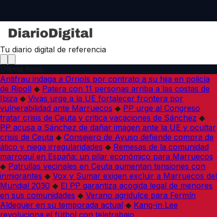
Tu diario digital de referencia
Última hora
Antifrau indaga a Orriols por contrato a su hija en policía
de Ripoll
◆
Patera con 11 personas arriba a las costas de
Ibiza
◆
Vivas urge a la UE fortalecer frontera por
vulnerabilidad ante Marruecos
◆
PP urge al Congreso
tratar crisis de Ceuta y critica vacaciones de Sánchez
◆
PP acusa a Sánchez de dañar imagen ante la UE y ocultar
crisis de Ceuta
◆
Consejero de Ayuso defiende compra de
ático y niega irregularidades
◆
Remesas de la comunidad
marroquí en España: un pilar económico para Marruecos
◆
Patrullas vecinales en Ceuta aumentan tensiones con
inmigrantes
◆
Vox y Sumar exigen excluir a Marruecos del
Mundial 2030
◆
El PP garantiza acogida legal de menores
en sus comunidades
◆
Verano agridulce para Fermín
Aldeguer en su temporada actual
◆
Kang-in Lee
revoluciona el fútbol con teletrabajo