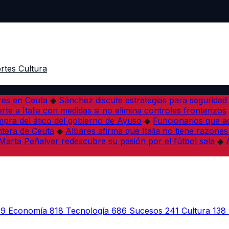
rtes
Cultura
res en Ceuta
◆
Sánchez discute estrategias para seguridad
rte a Italia con medidas si no elimina controles fronterizos
mpra del ático del gobierno de Ayuso
◆
Funcionarios que 
tera de Ceuta
◆
Albares afirma que Italia no tiene razones
Marta Peñalver redescubre su pasión por el fútbol sala
◆
39
Economía
818
Tecnología
686
Sucesos
241
Cultura
138