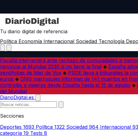
Tu diario digital de referencia
Política
Economía
Internacional
Sociedad
Tecnología
Depo
Última hora
Fiscalía intervendrá ante rechazo de comunidades a meno
renuncie al Mundial 2030 si no tiene la final
◆
España advie
xenófobas de líder de Vox
◆
PSOE lleva a tribunales la co
euros
◆
ONG marroquíes informan de 141 muertos en fron
controles a viajeros desde España hasta el 15 de agosto
◆
del Mundial
DiarioDigital.es
Secciones
Deportes
1693
Política
1322
Sociedad
964
Internacional
9
categoría
19
Tests
8