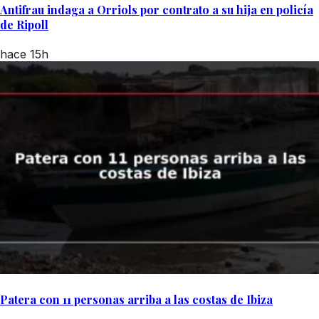
Antifrau indaga a Orriols por contrato a su hija en policía
de Ripoll
hace 15h
Patera con 11 personas arriba a las costas de Ibiza