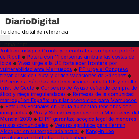
Tu diario digital de referencia
Última hora
Antifrau indaga a Orriols por contrato a su hija en policía
de Ripoll
◆
Patera con 11 personas arriba a las costas de
Ibiza
◆
Vivas urge a la UE fortalecer frontera por
vulnerabilidad ante Marruecos
◆
PP urge al Congreso
tratar crisis de Ceuta y critica vacaciones de Sánchez
◆
PP acusa a Sánchez de dañar imagen ante la UE y ocultar
crisis de Ceuta
◆
Consejero de Ayuso defiende compra de
ático y niega irregularidades
◆
Remesas de la comunidad
marroquí en España: un pilar económico para Marruecos
◆
Patrullas vecinales en Ceuta aumentan tensiones con
inmigrantes
◆
Vox y Sumar exigen excluir a Marruecos del
Mundial 2030
◆
El PP garantiza acogida legal de menores
en sus comunidades
◆
Verano agridulce para Fermín
Aldeguer en su temporada actual
◆
Kang-in Lee
revoluciona el fútbol con teletrabajo