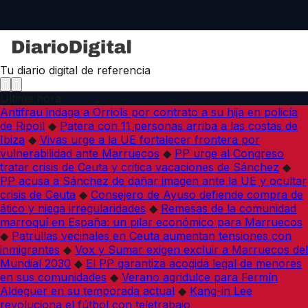
Tu diario digital de referencia
Última hora
Antifrau indaga a Orriols por contrato a su hija en policía
de Ripoll
◆
Patera con 11 personas arriba a las costas de
Ibiza
◆
Vivas urge a la UE fortalecer frontera por
vulnerabilidad ante Marruecos
◆
PP urge al Congreso
tratar crisis de Ceuta y critica vacaciones de Sánchez
◆
PP acusa a Sánchez de dañar imagen ante la UE y ocultar
crisis de Ceuta
◆
Consejero de Ayuso defiende compra de
ático y niega irregularidades
◆
Remesas de la comunidad
marroquí en España: un pilar económico para Marruecos
◆
Patrullas vecinales en Ceuta aumentan tensiones con
inmigrantes
◆
Vox y Sumar exigen excluir a Marruecos del
Mundial 2030
◆
El PP garantiza acogida legal de menores
en sus comunidades
◆
Verano agridulce para Fermín
Aldeguer en su temporada actual
◆
Kang-in Lee
revoluciona el fútbol con teletrabajo