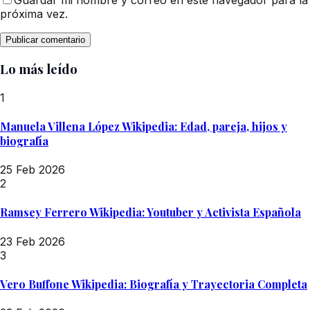
Guardar mi nombre y correo en este navegador para la
próxima vez.
Lo más leído
1
Manuela Villena López Wikipedia: Edad, pareja, hijos y
biografía
25 Feb 2026
2
Ramsey Ferrero Wikipedia: Youtuber y Activista Española
23 Feb 2026
3
Vero Buffone Wikipedia: Biografía y Trayectoria Completa