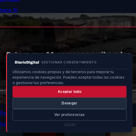
hace 1h
GESTIONAR CONSENTIMIENTO
Utilizamos cookies propias y de terceros para mejorar tu
experiencia de navegación. Puedes aceptar todas las cookies
o gestionar tus preferencias.
Aceptar todo
Denegar
Patera con 11 personas arriba a las costas de Ibiza
Ver preferencias
hace 1h
Cookies