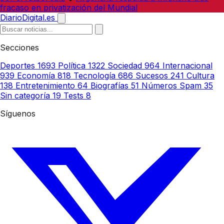
fracaso en privatización del Mundial
DiarioDigital.es
Secciones
Deportes
1693
Política
1322
Sociedad
964
Internacional
939
Economía
818
Tecnología
686
Sucesos
241
Cultura
138
Entretenimiento
64
Biografías
51
Números Spam
35
Sin categoría
19
Tests
8
Síguenos