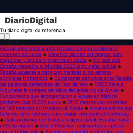
Tu diario digital de referencia
Última hora
Fiscalía intervendrá ante rechazo de comunidades a
menores en Ceuta
◆
Sánchez discute estrategias para
seguridad y ayuda migratoria en Ceuta
◆
PP pide que
España renuncie al Mundial 2030 si no tiene la final
◆
España advierte a Italia con medidas si no elimina
controles fronterizos
◆
Compromís denuncia ante Fiscalía
las palabras xenófobas de líder de Vox
◆
PSOE lleva a
tribunales la compra del ático del gobierno de Ayuso
◆
Funcionarios que acompañaron a Ayuso en México
gastaron casi 15.000 euros
◆
ONG marroquíes informan
de 141 muertos en frontera de Ceuta
◆
Albares afirma que
Italia no tiene razones para seguir con control fronterizo
◆
Italia prolonga controles a viajeros desde España hasta
el 15 de agosto
◆
Marta Peñalver redescubre su pasión
por el fútbol sala
◆
Argentina respalda a Infantino tras