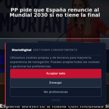
GESTIONAR CONSENTIMIENTO
PP pide que España renuncie al Mundial 2030 si no tiene
Utilizamos cookies propias y de terceros para mejorar tu
la final
experiencia de navegación. Puedes aceptar todas las cookies
o gestionar tus preferencias.
hace 18h
Aceptar todo
Denegar
Ver preferencias
Cookies