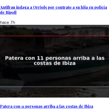
Antifrau indaga a Orriols por contrato a su hija en policía
de Ripoll
hace 7h
Patera con 11 personas arriba a las costas de Ibiza