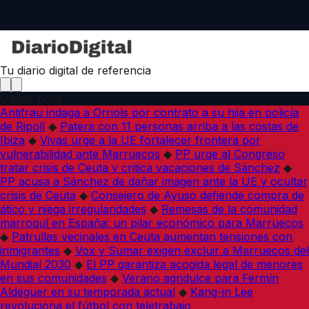
Tu diario digital de referencia
Última hora
Antifrau indaga a Orriols por contrato a su hija en policía
de Ripoll
◆
Patera con 11 personas arriba a las costas de
Ibiza
◆
Vivas urge a la UE fortalecer frontera por
vulnerabilidad ante Marruecos
◆
PP urge al Congreso
tratar crisis de Ceuta y critica vacaciones de Sánchez
◆
PP acusa a Sánchez de dañar imagen ante la UE y ocultar
crisis de Ceuta
◆
Consejero de Ayuso defiende compra de
ático y niega irregularidades
◆
Remesas de la comunidad
marroquí en España: un pilar económico para Marruecos
◆
Patrullas vecinales en Ceuta aumentan tensiones con
inmigrantes
◆
Vox y Sumar exigen excluir a Marruecos del
Mundial 2030
◆
El PP garantiza acogida legal de menores
en sus comunidades
◆
Verano agridulce para Fermín
Aldeguer en su temporada actual
◆
Kang-in Lee
revoluciona el fútbol con teletrabajo