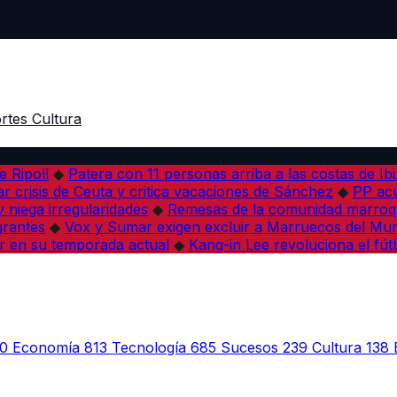
rtes
Cultura
e Ripoll
◆
Patera con 11 personas arriba a las costas de Ib
r crisis de Ceuta y critica vacaciones de Sánchez
◆
PP acu
 niega irregularidades
◆
Remesas de la comunidad marroqu
grantes
◆
Vox y Sumar exigen excluir a Marruecos del Mun
r en su temporada actual
◆
Kang-in Lee revoluciona el fút
0
Economía
813
Tecnología
685
Sucesos
239
Cultura
138