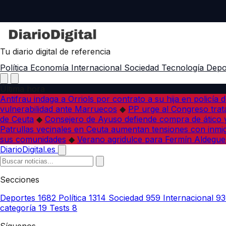
Tu diario digital de referencia
Política
Economía
Internacional
Sociedad
Tecnología
Depo
Última hora
Antifrau indaga a Orriols por contrato a su hija en policía d
vulnerabilidad ante Marruecos
◆
PP urge al Congreso trata
de Ceuta
◆
Consejero de Ayuso defiende compra de ático y
Patrullas vecinales en Ceuta aumentan tensiones con inmi
sus comunidades
◆
Verano agridulce para Fermín Aldegue
DiarioDigital.es
Secciones
Deportes
1682
Política
1314
Sociedad
959
Internacional
93
categoría
19
Tests
8