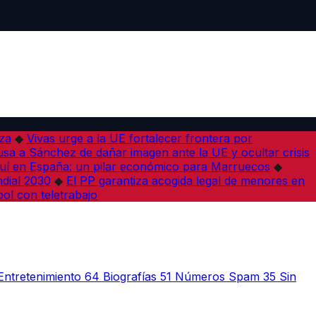
iza
◆
Vivas urge a la UE fortalecer frontera por
sa a Sánchez de dañar imagen ante la UE y ocultar crisis
í en España: un pilar económico para Marruecos
◆
dial 2030
◆
El PP garantiza acogida legal de menores en
bol con teletrabajo
Entretenimiento
64
Biografías
51
Números Spam
35
Sin