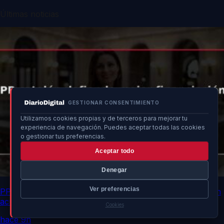
Últimas noticias
GESTIONAR CONSENTIMIENTO
Utilizamos cookies propias y de terceros para mejorar tu
experiencia de navegación. Puedes aceptar todas las cookies
o gestionar tus preferencias.
Aceptar todo
Denegar
Ver preferencias
PP catalán defiende mejor financiación para Catalunya sin
acuerdos bilaterales
Cookies
hace 9h