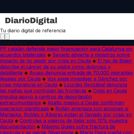
Tu diario digital de referencia
Última hora
PP catalán defiende mejor financiación para Catalunya sin
acuerdos bilaterales
◆
Senado advierte a ministros sobre
impacto de no asistir por crisis en Ceuta
◆
El hijo de Biden
describe el cáncer de su padre como doloroso y
debilitante
◆
Ayuso denuncia entrada de 70.000 migrantes
ilegales por Ceuta
◆
Vox exige investigar a Sánchez por
crisis migratoria en Ceuta
◆
Lourdes Reyzábal denuncia
las mafias que controlan las fronteras
◆
Crisis en Ceuta
impulsa apoyo a centros de deportación
extracomunitarios
◆
Asalto masivo a Ceuta: confirman
operación planificada
◆
Rollán amenaza con acciones si
Marlaska, Robles y Albares evitan el Senado por crisis en
Ceuta
◆
Controles a viajeros de Italia: solo 10% muestra
documentación
◆
Máximo Quiles sufre fractura de
clavícula y se pierde Silverstone
◆
María Daza sueña con