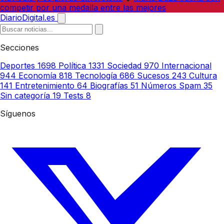
competir por una medalla entre las mejores
DiarioDigital.es
Secciones
Deportes
1698
Política
1331
Sociedad
970
Internacional
944
Economía
818
Tecnología
686
Sucesos
243
Cultura
141
Entretenimiento
64
Biografías
51
Números Spam
35
Sin categoría
19
Tests
8
Síguenos