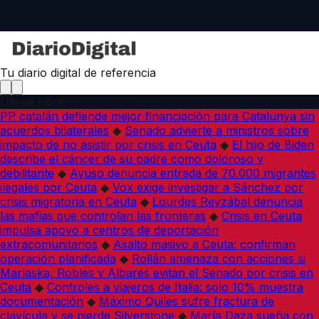
Tu diario digital de referencia
Última hora
PP catalán defiende mejor financiación para Catalunya sin
acuerdos bilaterales
◆
Senado advierte a ministros sobre
impacto de no asistir por crisis en Ceuta
◆
El hijo de Biden
describe el cáncer de su padre como doloroso y
debilitante
◆
Ayuso denuncia entrada de 70.000 migrantes
ilegales por Ceuta
◆
Vox exige investigar a Sánchez por
crisis migratoria en Ceuta
◆
Lourdes Reyzábal denuncia
las mafias que controlan las fronteras
◆
Crisis en Ceuta
impulsa apoyo a centros de deportación
extracomunitarios
◆
Asalto masivo a Ceuta: confirman
operación planificada
◆
Rollán amenaza con acciones si
Marlaska, Robles y Albares evitan el Senado por crisis en
Ceuta
◆
Controles a viajeros de Italia: solo 10% muestra
documentación
◆
Máximo Quiles sufre fractura de
clavícula y se pierde Silverstone
◆
María Daza sueña con