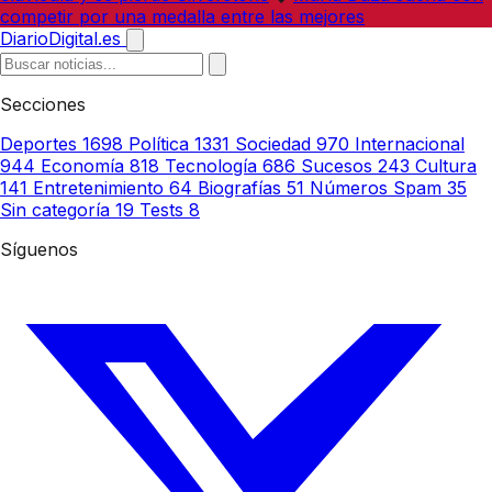
competir por una medalla entre las mejores
DiarioDigital.es
Secciones
Deportes
1698
Política
1331
Sociedad
970
Internacional
944
Economía
818
Tecnología
686
Sucesos
243
Cultura
141
Entretenimiento
64
Biografías
51
Números Spam
35
Sin categoría
19
Tests
8
Síguenos