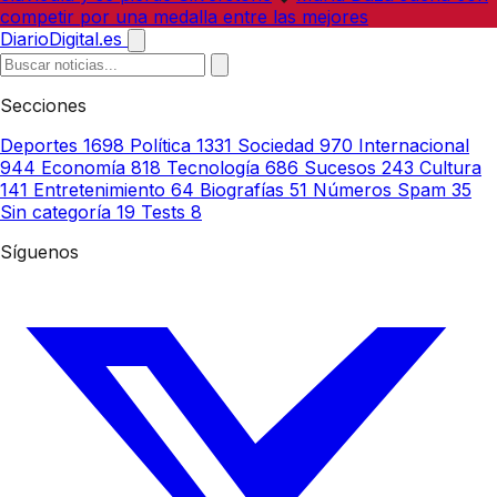
competir por una medalla entre las mejores
DiarioDigital.es
Secciones
Deportes
1698
Política
1331
Sociedad
970
Internacional
944
Economía
818
Tecnología
686
Sucesos
243
Cultura
141
Entretenimiento
64
Biografías
51
Números Spam
35
Sin categoría
19
Tests
8
Síguenos