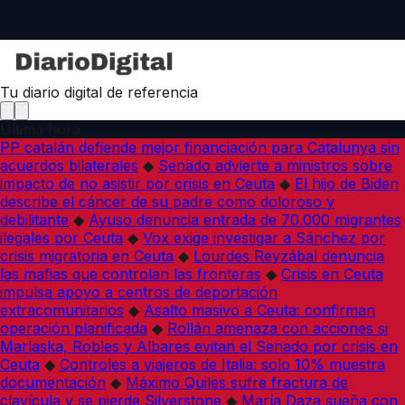
Tu diario digital de referencia
Última hora
PP catalán defiende mejor financiación para Catalunya sin
acuerdos bilaterales
◆
Senado advierte a ministros sobre
impacto de no asistir por crisis en Ceuta
◆
El hijo de Biden
describe el cáncer de su padre como doloroso y
debilitante
◆
Ayuso denuncia entrada de 70.000 migrantes
ilegales por Ceuta
◆
Vox exige investigar a Sánchez por
crisis migratoria en Ceuta
◆
Lourdes Reyzábal denuncia
las mafias que controlan las fronteras
◆
Crisis en Ceuta
impulsa apoyo a centros de deportación
extracomunitarios
◆
Asalto masivo a Ceuta: confirman
operación planificada
◆
Rollán amenaza con acciones si
Marlaska, Robles y Albares evitan el Senado por crisis en
Ceuta
◆
Controles a viajeros de Italia: solo 10% muestra
documentación
◆
Máximo Quiles sufre fractura de
clavícula y se pierde Silverstone
◆
María Daza sueña con