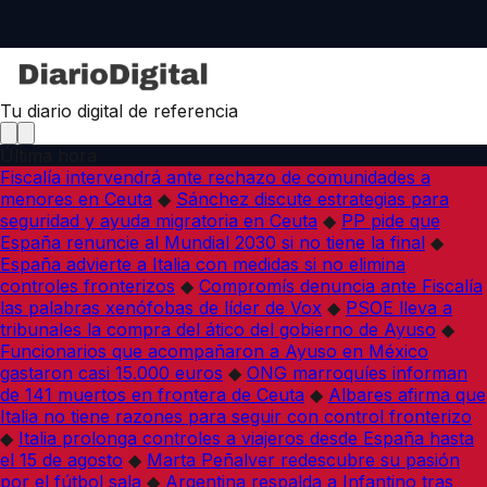
Tu diario digital de referencia
Última hora
Fiscalía intervendrá ante rechazo de comunidades a
menores en Ceuta
◆
Sánchez discute estrategias para
seguridad y ayuda migratoria en Ceuta
◆
PP pide que
España renuncie al Mundial 2030 si no tiene la final
◆
España advierte a Italia con medidas si no elimina
controles fronterizos
◆
Compromís denuncia ante Fiscalía
las palabras xenófobas de líder de Vox
◆
PSOE lleva a
tribunales la compra del ático del gobierno de Ayuso
◆
Funcionarios que acompañaron a Ayuso en México
gastaron casi 15.000 euros
◆
ONG marroquíes informan
de 141 muertos en frontera de Ceuta
◆
Albares afirma que
Italia no tiene razones para seguir con control fronterizo
◆
Italia prolonga controles a viajeros desde España hasta
el 15 de agosto
◆
Marta Peñalver redescubre su pasión
por el fútbol sala
◆
Argentina respalda a Infantino tras