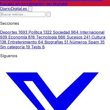
fracaso en privatización del Mundial
DiarioDigital.es
Secciones
Deportes
1693
Política
1322
Sociedad
964
Internacional
939
Economía
818
Tecnología
686
Sucesos
241
Cultura
138
Entretenimiento
64
Biografías
51
Números Spam
35
Sin categoría
19
Tests
8
Síguenos