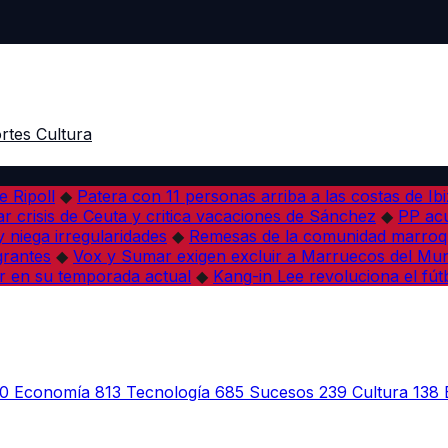
rtes
Cultura
e Ripoll
◆
Patera con 11 personas arriba a las costas de Ib
r crisis de Ceuta y critica vacaciones de Sánchez
◆
PP acu
 niega irregularidades
◆
Remesas de la comunidad marroqu
grantes
◆
Vox y Sumar exigen excluir a Marruecos del Mun
r en su temporada actual
◆
Kang-in Lee revoluciona el fút
0
Economía
813
Tecnología
685
Sucesos
239
Cultura
138