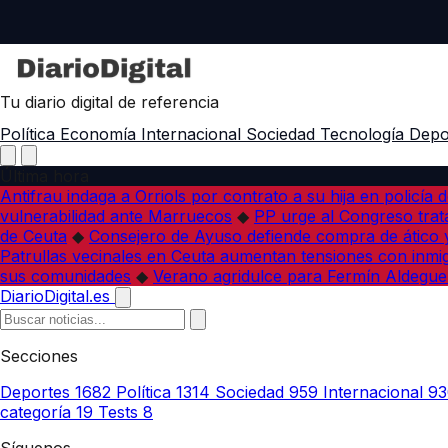
Tu diario digital de referencia
Política
Economía
Internacional
Sociedad
Tecnología
Depo
Última hora
Antifrau indaga a Orriols por contrato a su hija en policía d
vulnerabilidad ante Marruecos
◆
PP urge al Congreso trata
de Ceuta
◆
Consejero de Ayuso defiende compra de ático y
Patrullas vecinales en Ceuta aumentan tensiones con inmi
sus comunidades
◆
Verano agridulce para Fermín Aldegue
DiarioDigital.es
Secciones
Deportes
1682
Política
1314
Sociedad
959
Internacional
93
categoría
19
Tests
8