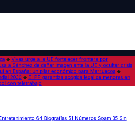
iza
◆
Vivas urge a la UE fortalecer frontera por
sa a Sánchez de dañar imagen ante la UE y ocultar crisis
í en España: un pilar económico para Marruecos
◆
dial 2030
◆
El PP garantiza acogida legal de menores en
bol con teletrabajo
Entretenimiento
64
Biografías
51
Números Spam
35
Sin