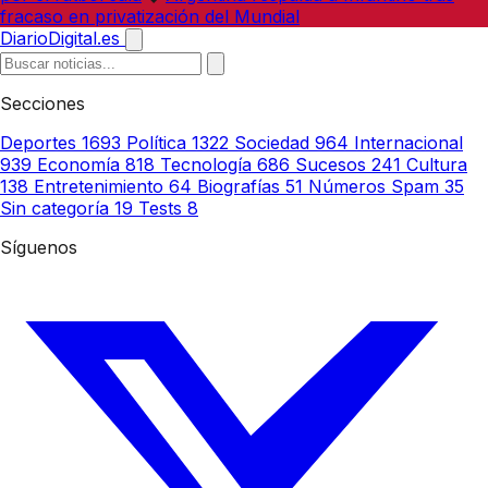
fracaso en privatización del Mundial
DiarioDigital.es
Secciones
Deportes
1693
Política
1322
Sociedad
964
Internacional
939
Economía
818
Tecnología
686
Sucesos
241
Cultura
138
Entretenimiento
64
Biografías
51
Números Spam
35
Sin categoría
19
Tests
8
Síguenos