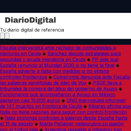
Tu diario digital de referencia
Última hora
Fiscalía intervendrá ante rechazo de comunidades a
menores en Ceuta
◆
Sánchez discute estrategias para
seguridad y ayuda migratoria en Ceuta
◆
PP pide que
España renuncie al Mundial 2030 si no tiene la final
◆
España advierte a Italia con medidas si no elimina
controles fronterizos
◆
Compromís denuncia ante Fiscalía
las palabras xenófobas de líder de Vox
◆
PSOE lleva a
tribunales la compra del ático del gobierno de Ayuso
◆
Funcionarios que acompañaron a Ayuso en México
gastaron casi 15.000 euros
◆
ONG marroquíes informan
de 141 muertos en frontera de Ceuta
◆
Albares afirma que
Italia no tiene razones para seguir con control fronterizo
◆
Italia prolonga controles a viajeros desde España hasta
el 15 de agosto
◆
Marta Peñalver redescubre su pasión
por el fútbol sala
◆
Argentina respalda a Infantino tras