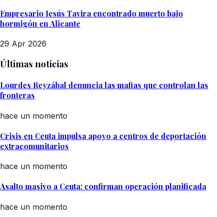
Empresario Jesús Tavira encontrado muerto bajo
hormigón en Alicante
29 Apr 2026
Últimas noticias
Lourdes Reyzábal denuncia las mafias que controlan las
fronteras
hace un momento
Crisis en Ceuta impulsa apoyo a centros de deportación
extracomunitarios
hace un momento
Asalto masivo a Ceuta: confirman operación planificada
hace un momento