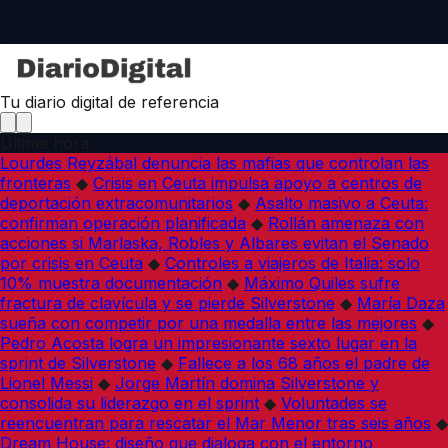
Tu diario digital de referencia
Última hora
Lourdes Reyzábal denuncia las mafias que controlan las
fronteras
◆
Crisis en Ceuta impulsa apoyo a centros de
deportación extracomunitarios
◆
Asalto masivo a Ceuta:
confirman operación planificada
◆
Rollán amenaza con
acciones si Marlaska, Robles y Albares evitan el Senado
por crisis en Ceuta
◆
Controles a viajeros de Italia: solo
10% muestra documentación
◆
Máximo Quiles sufre
fractura de clavícula y se pierde Silverstone
◆
María Daza
sueña con competir por una medalla entre las mejores
◆
Pedro Acosta logra un impresionante sexto lugar en la
sprint de Silverstone
◆
Fallece a los 68 años el padre de
Lionel Messi
◆
Jorge Martín domina Silverstone y
consolida su liderazgo en el sprint
◆
Voluntades se
reencuentran para rescatar el Mar Menor tras seis años
◆
Dream House: diseño que dialoga con el entorno