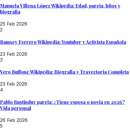
Manuela Villena López Wikipedia: Edad, pareja, hijos y
biografía
25 Feb 2026
2
Ramsey Ferrero Wikipedia: Youtuber y Activista Española
23 Feb 2026
3
Vero Buffone Wikipedia: Biografía y Trayectoria Completa
23 Feb 2026
4
Pablo Bustinduy pareja: ¿Tiene esposa o novia en 2026?
Vida personal
26 Feb 2026
5