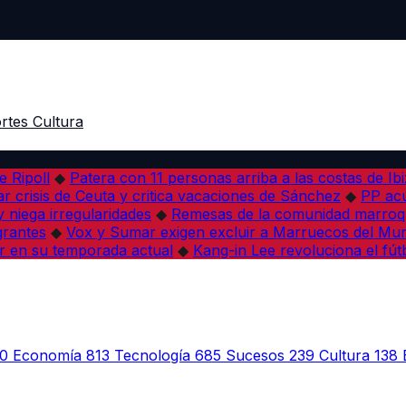
rtes
Cultura
e Ripoll
◆
Patera con 11 personas arriba a las costas de Ib
r crisis de Ceuta y critica vacaciones de Sánchez
◆
PP acu
 niega irregularidades
◆
Remesas de la comunidad marroqu
grantes
◆
Vox y Sumar exigen excluir a Marruecos del Mun
r en su temporada actual
◆
Kang-in Lee revoluciona el fút
0
Economía
813
Tecnología
685
Sucesos
239
Cultura
138