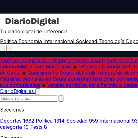
Tu diario digital de referencia
Política
Economía
Internacional
Sociedad
Tecnología
Depo
Última hora
Antifrau indaga a Orriols por contrato a su hija en policía d
vulnerabilidad ante Marruecos
◆
PP urge al Congreso trata
de Ceuta
◆
Consejero de Ayuso defiende compra de ático y
Patrullas vecinales en Ceuta aumentan tensiones con inmi
sus comunidades
◆
Verano agridulce para Fermín Aldegue
DiarioDigital.es
Secciones
Deportes
1682
Política
1314
Sociedad
959
Internacional
93
categoría
19
Tests
8