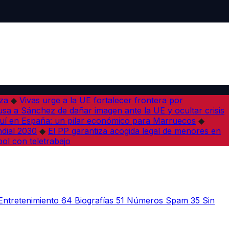
iza
◆
Vivas urge a la UE fortalecer frontera por
sa a Sánchez de dañar imagen ante la UE y ocultar crisis
í en España: un pilar económico para Marruecos
◆
dial 2030
◆
El PP garantiza acogida legal de menores en
bol con teletrabajo
Entretenimiento
64
Biografías
51
Números Spam
35
Sin