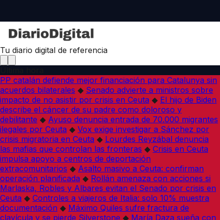
Tu diario digital de referencia
Última hora
PP catalán defiende mejor financiación para Catalunya sin
acuerdos bilaterales
◆
Senado advierte a ministros sobre
impacto de no asistir por crisis en Ceuta
◆
El hijo de Biden
describe el cáncer de su padre como doloroso y
debilitante
◆
Ayuso denuncia entrada de 70.000 migrantes
ilegales por Ceuta
◆
Vox exige investigar a Sánchez por
crisis migratoria en Ceuta
◆
Lourdes Reyzábal denuncia
las mafias que controlan las fronteras
◆
Crisis en Ceuta
impulsa apoyo a centros de deportación
extracomunitarios
◆
Asalto masivo a Ceuta: confirman
operación planificada
◆
Rollán amenaza con acciones si
Marlaska, Robles y Albares evitan el Senado por crisis en
Ceuta
◆
Controles a viajeros de Italia: solo 10% muestra
documentación
◆
Máximo Quiles sufre fractura de
clavícula y se pierde Silverstone
◆
María Daza sueña con