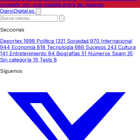
competir por una medalla entre las mejores
DiarioDigital.es
Secciones
Deportes
1698
Política
1331
Sociedad
970
Internacional
944
Economía
818
Tecnología
686
Sucesos
243
Cultura
141
Entretenimiento
64
Biografías
51
Números Spam
35
Sin categoría
19
Tests
8
Síguenos