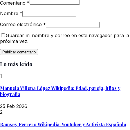
Comentario
*
Nombre
*
Correo electrónico
*
Guardar mi nombre y correo en este navegador para la
próxima vez.
Lo más leído
1
Manuela Villena López Wikipedia: Edad, pareja, hijos y
biografía
25 Feb 2026
2
Ramsey Ferrero Wikipedia: Youtuber y Activista Española