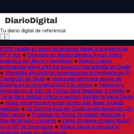
Tu diario digital de referencia
Última hora
PSOE resalta su visión progresista frente a la división de
PP y Vox
◆
Delegado en Madrid alerta a Ayuso sobre
polémica por áticos y pelotazos
◆
Nuevo cuerpo
encontrado eleva a 83 los muertos tras entrada en Ceuta
◆
Migrantes encuentran esperanza en el campamento El
Trampolín de Ceuta
◆
Venezuela reconoce apoyo de
España en la reconstrucción tras sismos
◆
Netanyahu
niega apoyo al plan de Trump para desarmar a Hamás
◆
Tahar Ben Jelloun critica la gestión migratoria hacia Ceuta
◆
Niñas migrantes enfrentan acoso tras llegar a Ceuta
nadando
◆
La Marcha Azul en Ceuta revela tensiones UE-
Marruecos
◆
Protestas en Ceuta: la ciudad responde a
días de tensión creciente
◆
David Almansa domina Moto3
en el GP de Silverstone
◆
Álvaro Carpe conquista el
segundo lugar en Silverstone