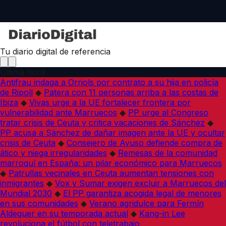
Tu diario digital de referencia
Última hora
Antifrau indaga a Orriols por contrato a su hija en policía
de Ripoll
◆
Patera con 11 personas arriba a las costas de
Ibiza
◆
Vivas urge a la UE fortalecer frontera por
vulnerabilidad ante Marruecos
◆
PP urge al Congreso
tratar crisis de Ceuta y critica vacaciones de Sánchez
◆
PP acusa a Sánchez de dañar imagen ante la UE y ocultar
crisis de Ceuta
◆
Consejero de Ayuso defiende compra de
ático y niega irregularidades
◆
Remesas de la comunidad
marroquí en España: un pilar económico para Marruecos
◆
Patrullas vecinales en Ceuta aumentan tensiones con
inmigrantes
◆
Vox y Sumar exigen excluir a Marruecos del
Mundial 2030
◆
El PP garantiza acogida legal de menores
en sus comunidades
◆
Verano agridulce para Fermín
Aldeguer en su temporada actual
◆
Kang-in Lee
revoluciona el fútbol con teletrabajo