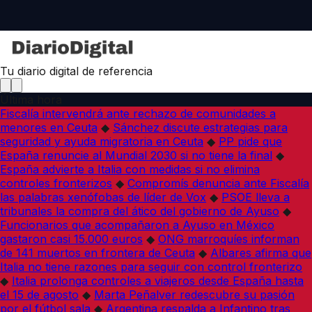
Tu diario digital de referencia
Última hora
Fiscalía intervendrá ante rechazo de comunidades a
menores en Ceuta
◆
Sánchez discute estrategias para
seguridad y ayuda migratoria en Ceuta
◆
PP pide que
España renuncie al Mundial 2030 si no tiene la final
◆
España advierte a Italia con medidas si no elimina
controles fronterizos
◆
Compromís denuncia ante Fiscalía
las palabras xenófobas de líder de Vox
◆
PSOE lleva a
tribunales la compra del ático del gobierno de Ayuso
◆
Funcionarios que acompañaron a Ayuso en México
gastaron casi 15.000 euros
◆
ONG marroquíes informan
de 141 muertos en frontera de Ceuta
◆
Albares afirma que
Italia no tiene razones para seguir con control fronterizo
◆
Italia prolonga controles a viajeros desde España hasta
el 15 de agosto
◆
Marta Peñalver redescubre su pasión
por el fútbol sala
◆
Argentina respalda a Infantino tras