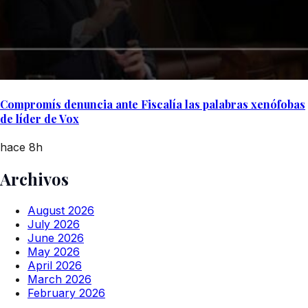
Compromís denuncia ante Fiscalía las palabras xenófobas
de líder de Vox
hace 8h
Archivos
August 2026
July 2026
June 2026
May 2026
April 2026
March 2026
February 2026