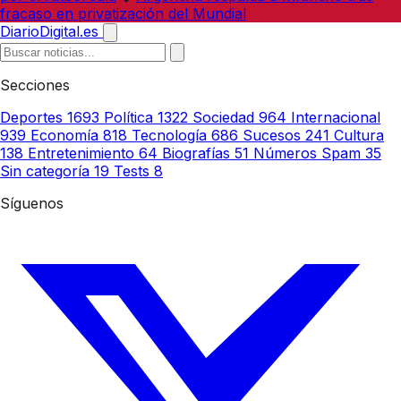
fracaso en privatización del Mundial
DiarioDigital.es
Secciones
Deportes
1693
Política
1322
Sociedad
964
Internacional
939
Economía
818
Tecnología
686
Sucesos
241
Cultura
138
Entretenimiento
64
Biografías
51
Números Spam
35
Sin categoría
19
Tests
8
Síguenos