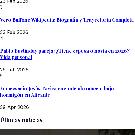
23 Feb 2026
3
Vero Buffone Wikipedia: Biografía y Trayectoria Completa
23 Feb 2026
4
Pablo Bustinduy pareja: ¿Tiene esposa o novia en 2026?
Vida personal
26 Feb 2026
5
Empresario Jesús Tavira encontrado muerto bajo
hormigón en Alicante
29 Apr 2026
Últimas noticias