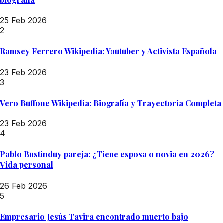
25 Feb 2026
2
Ramsey Ferrero Wikipedia: Youtuber y Activista Española
23 Feb 2026
3
Vero Buffone Wikipedia: Biografía y Trayectoria Completa
23 Feb 2026
4
Pablo Bustinduy pareja: ¿Tiene esposa o novia en 2026?
Vida personal
26 Feb 2026
5
Empresario Jesús Tavira encontrado muerto bajo