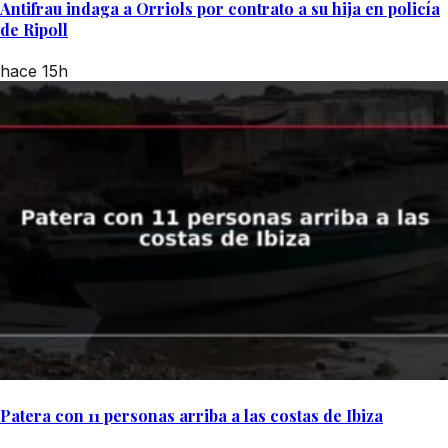
Antifrau indaga a Orriols por contrato a su hija en policía
de Ripoll
hace 15h
Patera con 11 personas arriba a las costas de Ibiza