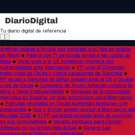
Tu diario digital de referencia
Última hora
Antifrau indaga a Orriols por contrato a su hija en policía
de Ripoll
◆
Patera con 11 personas arriba a las costas de
Ibiza
◆
Vivas urge a la UE fortalecer frontera por
vulnerabilidad ante Marruecos
◆
PP urge al Congreso
tratar crisis de Ceuta y critica vacaciones de Sánchez
◆
PP acusa a Sánchez de dañar imagen ante la UE y ocultar
crisis de Ceuta
◆
Consejero de Ayuso defiende compra de
ático y niega irregularidades
◆
Remesas de la comunidad
marroquí en España: un pilar económico para Marruecos
◆
Patrullas vecinales en Ceuta aumentan tensiones con
inmigrantes
◆
Vox y Sumar exigen excluir a Marruecos del
Mundial 2030
◆
El PP garantiza acogida legal de menores
en sus comunidades
◆
Verano agridulce para Fermín
Aldeguer en su temporada actual
◆
Kang-in Lee
revoluciona el fútbol con teletrabajo