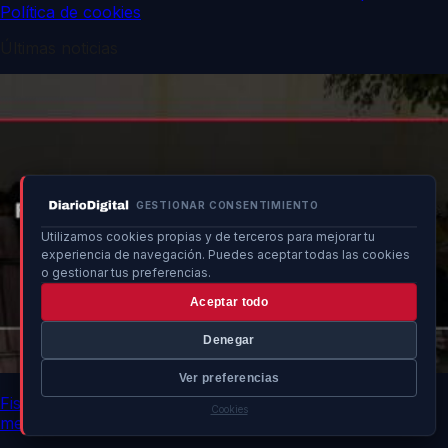
Política de cookies
Últimas noticias
GESTIONAR CONSENTIMIENTO
Utilizamos cookies propias y de terceros para mejorar tu
experiencia de navegación. Puedes aceptar todas las cookies
o gestionar tus preferencias.
Aceptar todo
Denegar
Ver preferencias
Fiscalía intervendrá ante rechazo de comunidades a
Cookies
menores en Ceuta