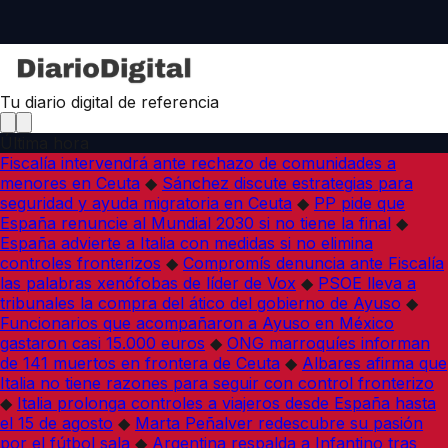
Tu diario digital de referencia
Última hora
Fiscalía intervendrá ante rechazo de comunidades a
menores en Ceuta
◆
Sánchez discute estrategias para
seguridad y ayuda migratoria en Ceuta
◆
PP pide que
España renuncie al Mundial 2030 si no tiene la final
◆
España advierte a Italia con medidas si no elimina
controles fronterizos
◆
Compromís denuncia ante Fiscalía
las palabras xenófobas de líder de Vox
◆
PSOE lleva a
tribunales la compra del ático del gobierno de Ayuso
◆
Funcionarios que acompañaron a Ayuso en México
gastaron casi 15.000 euros
◆
ONG marroquíes informan
de 141 muertos en frontera de Ceuta
◆
Albares afirma que
Italia no tiene razones para seguir con control fronterizo
◆
Italia prolonga controles a viajeros desde España hasta
el 15 de agosto
◆
Marta Peñalver redescubre su pasión
por el fútbol sala
◆
Argentina respalda a Infantino tras