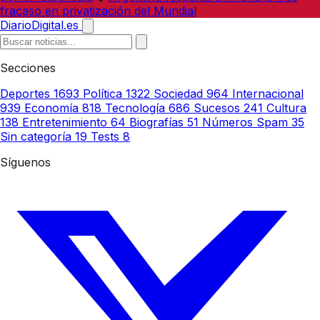
fracaso en privatización del Mundial
DiarioDigital.es
Secciones
Deportes
1693
Política
1322
Sociedad
964
Internacional
939
Economía
818
Tecnología
686
Sucesos
241
Cultura
138
Entretenimiento
64
Biografías
51
Números Spam
35
Sin categoría
19
Tests
8
Síguenos