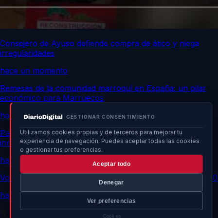
Consejero de Ayuso defiende compra de ático y niega
irregularidades
hace un momento
Remesas de la comunidad marroquí en España: un pilar
económico para Marruecos
hace un momento
GESTIONAR CONSENTIMIENTO
Patrullas vecinales en Ceuta aumentan tensiones con
Utilizamos cookies propias y de terceros para mejorar tu
experiencia de navegación. Puedes aceptar todas las cookies
inmigrantes
o gestionar tus preferencias.
hace un momento
Aceptar todo
Vox y Sumar exigen excluir a Marruecos del Mundial 2030
Denegar
hace un momento
Ver preferencias
© 2026 DiarioDigital.es. Todos los derechos reservados.
Cookies