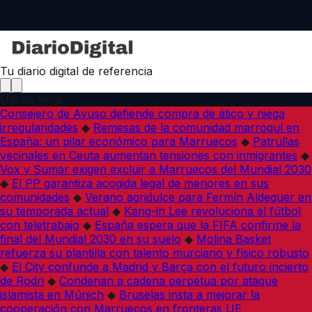
Tu diario digital de referencia
Última hora
Consejero de Ayuso defiende compra de ático y niega
irregularidades
◆
Remesas de la comunidad marroquí en
España: un pilar económico para Marruecos
◆
Patrullas
vecinales en Ceuta aumentan tensiones con inmigrantes
◆
Vox y Sumar exigen excluir a Marruecos del Mundial 2030
◆
El PP garantiza acogida legal de menores en sus
comunidades
◆
Verano agridulce para Fermín Aldeguer en
su temporada actual
◆
Kang-in Lee revoluciona el fútbol
con teletrabajo
◆
España espera que la FIFA confirme la
final del Mundial 2030 en su suelo
◆
Molina Basket
refuerza su plantilla con talento murciano y físico robusto
◆
El City confunde a Madrid y Barça con el futuro incierto
de Rodri
◆
Condenan a cadena perpetua por ataque
islamista en Múnich
◆
Bruselas insta a mejorar la
cooperación con Marruecos en fronteras UE