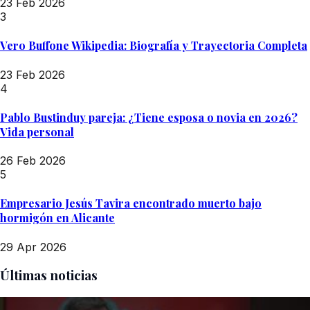
23 Feb 2026
3
Vero Buffone Wikipedia: Biografía y Trayectoria Completa
23 Feb 2026
4
Pablo Bustinduy pareja: ¿Tiene esposa o novia en 2026?
Vida personal
26 Feb 2026
5
Empresario Jesús Tavira encontrado muerto bajo
hormigón en Alicante
29 Apr 2026
Últimas noticias