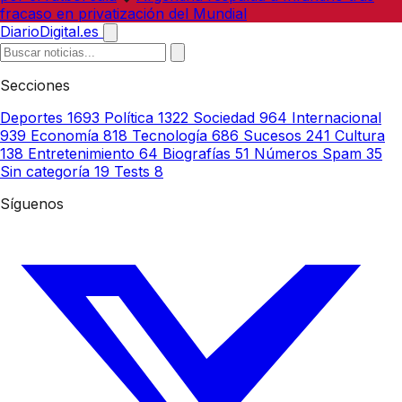
fracaso en privatización del Mundial
DiarioDigital.es
Secciones
Deportes
1693
Política
1322
Sociedad
964
Internacional
939
Economía
818
Tecnología
686
Sucesos
241
Cultura
138
Entretenimiento
64
Biografías
51
Números Spam
35
Sin categoría
19
Tests
8
Síguenos