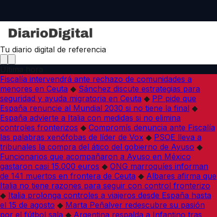
Tu diario digital de referencia
Última hora
Fiscalía intervendrá ante rechazo de comunidades a
menores en Ceuta
◆
Sánchez discute estrategias para
seguridad y ayuda migratoria en Ceuta
◆
PP pide que
España renuncie al Mundial 2030 si no tiene la final
◆
España advierte a Italia con medidas si no elimina
controles fronterizos
◆
Compromís denuncia ante Fiscalía
las palabras xenófobas de líder de Vox
◆
PSOE lleva a
tribunales la compra del ático del gobierno de Ayuso
◆
Funcionarios que acompañaron a Ayuso en México
gastaron casi 15.000 euros
◆
ONG marroquíes informan
de 141 muertos en frontera de Ceuta
◆
Albares afirma que
Italia no tiene razones para seguir con control fronterizo
◆
Italia prolonga controles a viajeros desde España hasta
el 15 de agosto
◆
Marta Peñalver redescubre su pasión
por el fútbol sala
◆
Argentina respalda a Infantino tras