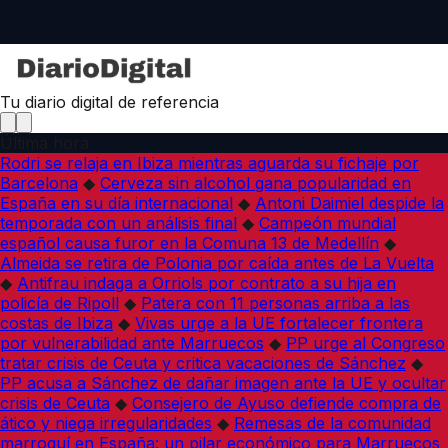
Tu diario digital de referencia
Última hora
Rodri se relaja en Ibiza mientras aguarda su fichaje por
Barcelona
◆
Cerveza sin alcohol gana popularidad en
España en su día internacional
◆
Antoni Daimiel despide la
temporada con un análisis final
◆
Campeón mundial
español causa furor en la Comuna 13 de Medellín
◆
Almeida se retira de Polonia por caída antes de La Vuelta
◆
Antifrau indaga a Orriols por contrato a su hija en
policía de Ripoll
◆
Patera con 11 personas arriba a las
costas de Ibiza
◆
Vivas urge a la UE fortalecer frontera
por vulnerabilidad ante Marruecos
◆
PP urge al Congreso
tratar crisis de Ceuta y critica vacaciones de Sánchez
◆
PP acusa a Sánchez de dañar imagen ante la UE y ocultar
crisis de Ceuta
◆
Consejero de Ayuso defiende compra de
ático y niega irregularidades
◆
Remesas de la comunidad
marroquí en España: un pilar económico para Marruecos