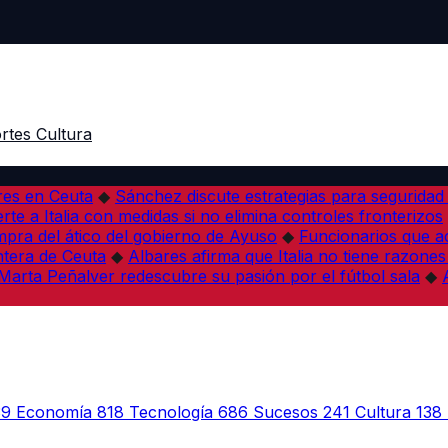
rtes
Cultura
res en Ceuta
◆
Sánchez discute estrategias para seguridad
rte a Italia con medidas si no elimina controles fronterizos
mpra del ático del gobierno de Ayuso
◆
Funcionarios que 
tera de Ceuta
◆
Albares afirma que Italia no tiene razones
Marta Peñalver redescubre su pasión por el fútbol sala
◆
39
Economía
818
Tecnología
686
Sucesos
241
Cultura
138