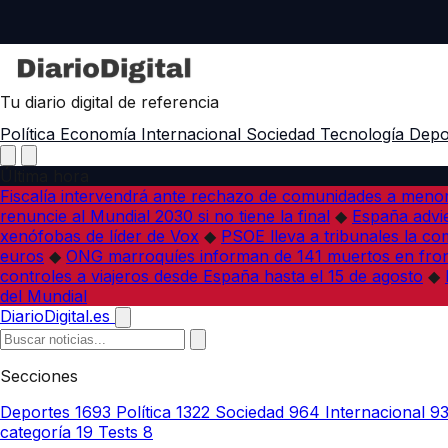
Tu diario digital de referencia
Política
Economía
Internacional
Sociedad
Tecnología
Depo
Última hora
Fiscalía intervendrá ante rechazo de comunidades a meno
renuncie al Mundial 2030 si no tiene la final
◆
España advie
xenófobas de líder de Vox
◆
PSOE lleva a tribunales la co
euros
◆
ONG marroquíes informan de 141 muertos en fron
controles a viajeros desde España hasta el 15 de agosto
◆
del Mundial
DiarioDigital.es
Secciones
Deportes
1693
Política
1322
Sociedad
964
Internacional
9
categoría
19
Tests
8