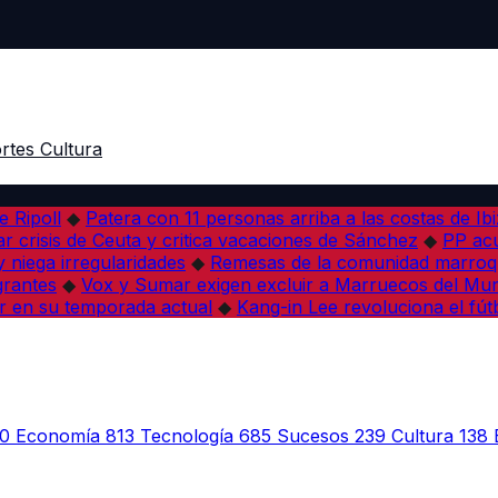
rtes
Cultura
e Ripoll
◆
Patera con 11 personas arriba a las costas de Ib
r crisis de Ceuta y critica vacaciones de Sánchez
◆
PP acu
 niega irregularidades
◆
Remesas de la comunidad marroqu
grantes
◆
Vox y Sumar exigen excluir a Marruecos del Mun
r en su temporada actual
◆
Kang-in Lee revoluciona el fút
0
Economía
813
Tecnología
685
Sucesos
239
Cultura
138