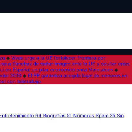
iza
◆
Vivas urge a la UE fortalecer frontera por
sa a Sánchez de dañar imagen ante la UE y ocultar crisis
í en España: un pilar económico para Marruecos
◆
dial 2030
◆
El PP garantiza acogida legal de menores en
bol con teletrabajo
Entretenimiento
64
Biografías
51
Números Spam
35
Sin