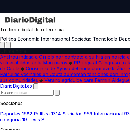
Tu diario digital de referencia
Política
Economía
Internacional
Sociedad
Tecnología
Depo
Última hora
Antifrau indaga a Orriols por contrato a su hija en policía d
vulnerabilidad ante Marruecos
◆
PP urge al Congreso trata
de Ceuta
◆
Consejero de Ayuso defiende compra de ático y
Patrullas vecinales en Ceuta aumentan tensiones con inmi
sus comunidades
◆
Verano agridulce para Fermín Aldegue
DiarioDigital.es
Secciones
Deportes
1682
Política
1314
Sociedad
959
Internacional
93
categoría
19
Tests
8