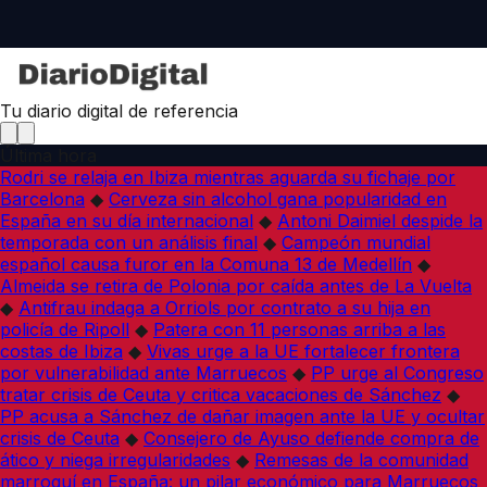
Tu diario digital de referencia
Última hora
Rodri se relaja en Ibiza mientras aguarda su fichaje por
Barcelona
◆
Cerveza sin alcohol gana popularidad en
España en su día internacional
◆
Antoni Daimiel despide la
temporada con un análisis final
◆
Campeón mundial
español causa furor en la Comuna 13 de Medellín
◆
Almeida se retira de Polonia por caída antes de La Vuelta
◆
Antifrau indaga a Orriols por contrato a su hija en
policía de Ripoll
◆
Patera con 11 personas arriba a las
costas de Ibiza
◆
Vivas urge a la UE fortalecer frontera
por vulnerabilidad ante Marruecos
◆
PP urge al Congreso
tratar crisis de Ceuta y critica vacaciones de Sánchez
◆
PP acusa a Sánchez de dañar imagen ante la UE y ocultar
crisis de Ceuta
◆
Consejero de Ayuso defiende compra de
ático y niega irregularidades
◆
Remesas de la comunidad
marroquí en España: un pilar económico para Marruecos