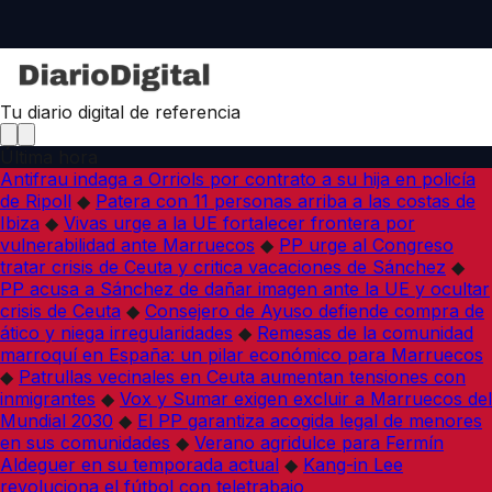
Tu diario digital de referencia
Última hora
Antifrau indaga a Orriols por contrato a su hija en policía
de Ripoll
◆
Patera con 11 personas arriba a las costas de
Ibiza
◆
Vivas urge a la UE fortalecer frontera por
vulnerabilidad ante Marruecos
◆
PP urge al Congreso
tratar crisis de Ceuta y critica vacaciones de Sánchez
◆
PP acusa a Sánchez de dañar imagen ante la UE y ocultar
crisis de Ceuta
◆
Consejero de Ayuso defiende compra de
ático y niega irregularidades
◆
Remesas de la comunidad
marroquí en España: un pilar económico para Marruecos
◆
Patrullas vecinales en Ceuta aumentan tensiones con
inmigrantes
◆
Vox y Sumar exigen excluir a Marruecos del
Mundial 2030
◆
El PP garantiza acogida legal de menores
en sus comunidades
◆
Verano agridulce para Fermín
Aldeguer en su temporada actual
◆
Kang-in Lee
revoluciona el fútbol con teletrabajo