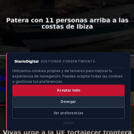
GESTIONAR CONSENTIMIENTO
Utilizamos cookies propias y de terceros para mejorar tu
experiencia de navegación. Puedes aceptar todas las cookies
Patera con 11 personas arriba a las costas de Ibiza
o gestionar tus preferencias.
hace 10h
Aceptar todo
Denegar
Ver preferencias
Cookies