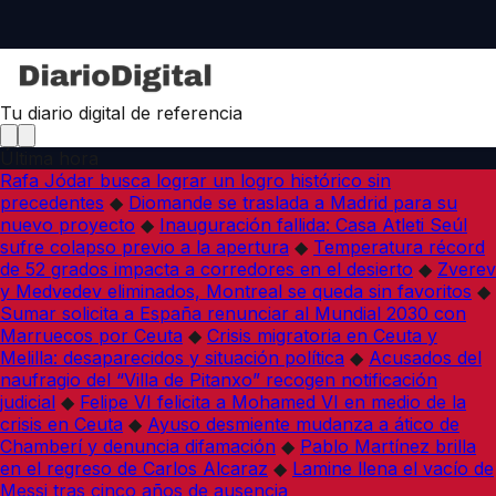
Tu diario digital de referencia
Última hora
Rafa Jódar busca lograr un logro histórico sin
precedentes
◆
Diomande se traslada a Madrid para su
nuevo proyecto
◆
Inauguración fallida: Casa Atleti Seúl
sufre colapso previo a la apertura
◆
Temperatura récord
de 52 grados impacta a corredores en el desierto
◆
Zverev
y Medvedev eliminados, Montreal se queda sin favoritos
◆
Sumar solicita a España renunciar al Mundial 2030 con
Marruecos por Ceuta
◆
Crisis migratoria en Ceuta y
Melilla: desaparecidos y situación política
◆
Acusados del
naufragio del “Villa de Pitanxo” recogen notificación
judicial
◆
Felipe VI felicita a Mohamed VI en medio de la
crisis en Ceuta
◆
Ayuso desmiente mudanza a ático de
Chamberí y denuncia difamación
◆
Pablo Martínez brilla
en el regreso de Carlos Alcaraz
◆
Lamine llena el vacío de
Messi tras cinco años de ausencia