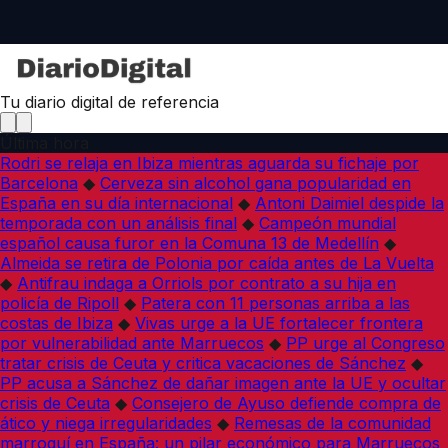
Tu diario digital de referencia
Última hora
Rodri se relaja en Ibiza mientras aguarda su fichaje por
Barcelona
◆
Cerveza sin alcohol gana popularidad en
España en su día internacional
◆
Antoni Daimiel despide la
temporada con un análisis final
◆
Campeón mundial
español causa furor en la Comuna 13 de Medellín
◆
Almeida se retira de Polonia por caída antes de La Vuelta
◆
Antifrau indaga a Orriols por contrato a su hija en
policía de Ripoll
◆
Patera con 11 personas arriba a las
costas de Ibiza
◆
Vivas urge a la UE fortalecer frontera
por vulnerabilidad ante Marruecos
◆
PP urge al Congreso
tratar crisis de Ceuta y critica vacaciones de Sánchez
◆
PP acusa a Sánchez de dañar imagen ante la UE y ocultar
crisis de Ceuta
◆
Consejero de Ayuso defiende compra de
ático y niega irregularidades
◆
Remesas de la comunidad
marroquí en España: un pilar económico para Marruecos