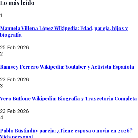
Lo más leído
1
Manuela Villena López Wikipedia: Edad, pareja, hijos y
biografía
25 Feb 2026
2
Ramsey Ferrero Wikipedia: Youtuber y Activista Española
23 Feb 2026
3
Vero Buffone Wikipedia: Biografía y Trayectoria Completa
23 Feb 2026
4
Pablo Bustinduy pareja: ¿Tiene esposa o novia en 2026?
Vida personal