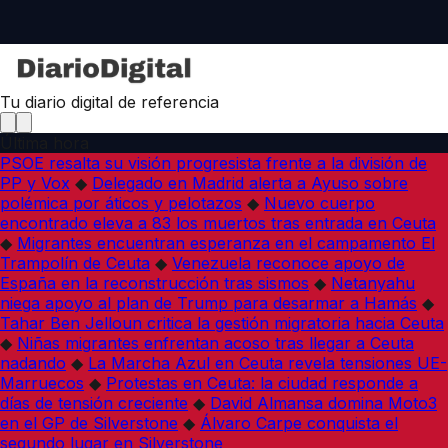
Tu diario digital de referencia
Última hora
PSOE resalta su visión progresista frente a la división de
PP y Vox
◆
Delegado en Madrid alerta a Ayuso sobre
polémica por áticos y pelotazos
◆
Nuevo cuerpo
encontrado eleva a 83 los muertos tras entrada en Ceuta
◆
Migrantes encuentran esperanza en el campamento El
Trampolín de Ceuta
◆
Venezuela reconoce apoyo de
España en la reconstrucción tras sismos
◆
Netanyahu
niega apoyo al plan de Trump para desarmar a Hamás
◆
Tahar Ben Jelloun critica la gestión migratoria hacia Ceuta
◆
Niñas migrantes enfrentan acoso tras llegar a Ceuta
nadando
◆
La Marcha Azul en Ceuta revela tensiones UE-
Marruecos
◆
Protestas en Ceuta: la ciudad responde a
días de tensión creciente
◆
David Almansa domina Moto3
en el GP de Silverstone
◆
Álvaro Carpe conquista el
segundo lugar en Silverstone