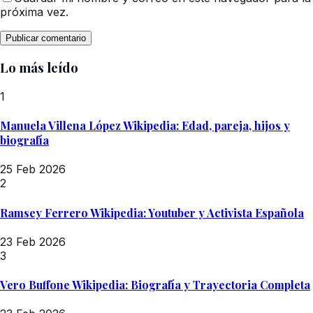
próxima vez.
Lo más leído
1
Manuela Villena López Wikipedia: Edad, pareja, hijos y
biografía
25 Feb 2026
2
Ramsey Ferrero Wikipedia: Youtuber y Activista Española
23 Feb 2026
3
Vero Buffone Wikipedia: Biografía y Trayectoria Completa