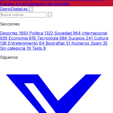
fracaso en privatización del Mundial
DiarioDigital.es
Secciones
Deportes
1693
Política
1322
Sociedad
964
Internacional
939
Economía
818
Tecnología
686
Sucesos
241
Cultura
138
Entretenimiento
64
Biografías
51
Números Spam
35
Sin categoría
19
Tests
8
Síguenos