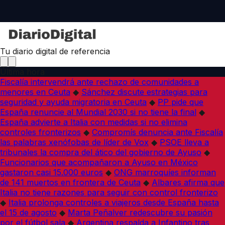
Tu diario digital de referencia
Última hora
Fiscalía intervendrá ante rechazo de comunidades a
menores en Ceuta
◆
Sánchez discute estrategias para
seguridad y ayuda migratoria en Ceuta
◆
PP pide que
España renuncie al Mundial 2030 si no tiene la final
◆
España advierte a Italia con medidas si no elimina
controles fronterizos
◆
Compromís denuncia ante Fiscalía
las palabras xenófobas de líder de Vox
◆
PSOE lleva a
tribunales la compra del ático del gobierno de Ayuso
◆
Funcionarios que acompañaron a Ayuso en México
gastaron casi 15.000 euros
◆
ONG marroquíes informan
de 141 muertos en frontera de Ceuta
◆
Albares afirma que
Italia no tiene razones para seguir con control fronterizo
◆
Italia prolonga controles a viajeros desde España hasta
el 15 de agosto
◆
Marta Peñalver redescubre su pasión
por el fútbol sala
◆
Argentina respalda a Infantino tras