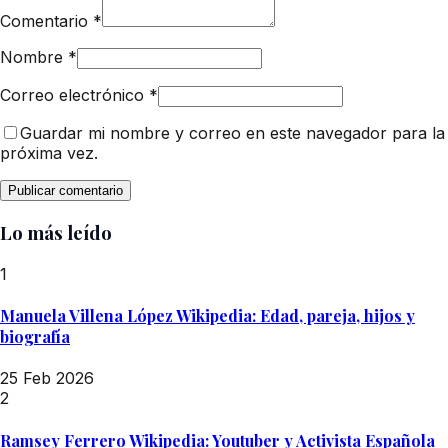
Comentario
*
Nombre
*
Correo electrónico
*
Guardar mi nombre y correo en este navegador para la
próxima vez.
Lo más leído
1
Manuela Villena López Wikipedia: Edad, pareja, hijos y
biografía
25 Feb 2026
2
Ramsey Ferrero Wikipedia: Youtuber y Activista Española