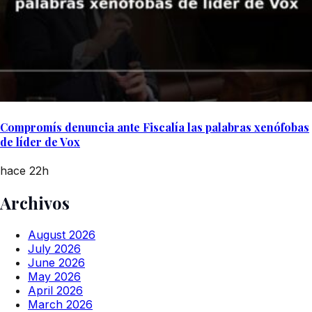
Compromís denuncia ante Fiscalía las palabras xenófobas
de líder de Vox
hace 22h
Archivos
August 2026
July 2026
June 2026
May 2026
April 2026
March 2026